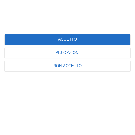
27 mar 2026
RADIO ITALIA RADIO UFFICIALE
Vasco Rossi a Rimini: sold out anche la
prova generale
ACCETTO
L’evento riservato al Blasco Fan Club andrà in scena
il 29 maggio allo Stadio Romeo Neri. Lontano dai
riflettori, il rocker fa un importante regalo alla scuola
PIÙ OPZIONI
di musica di Zocca
NON ACCETTO
di
Mara Bizzoco