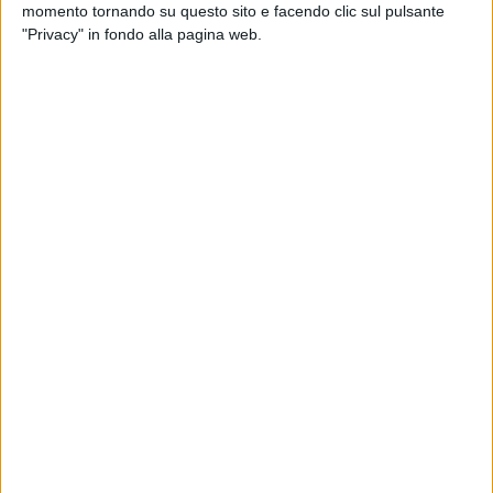
momento tornando su questo sito e facendo clic sul pulsante
di
Mara Bizzoco
"Privacy" in fondo alla pagina web.
07 giu 2026
IL RACCONTO DELLA SERATA
Tiziano Ferro a San Siro: "Lo Stadio" di
Milano è casa sua