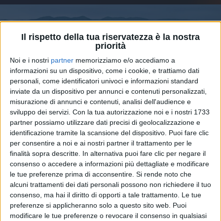
Il rispetto della tua riservatezza è la nostra
priorità
Noi e i nostri
partner
memorizziamo e/o accediamo a
informazioni su un dispositivo, come i cookie, e trattiamo dati
personali, come identificatori univoci e informazioni standard
inviate da un dispositivo per annunci e contenuti personalizzati,
misurazione di annunci e contenuti, analisi dell'audience e
sviluppo dei servizi.
Con la tua autorizzazione noi e i nostri 1733
partner possiamo utilizzare dati precisi di geolocalizzazione e
identificazione tramite la scansione del dispositivo. Puoi fare clic
15 giu 2026
IL RIPASSO DEL CAST
per consentire a noi e ai nostri partner il trattamento per le
finalità sopra descritte. In alternativa puoi fare clic per negare il
RADIO ITALIA LIVE - IL CONCERTO a
consenso o accedere a informazioni più dettagliate e modificare
Palermo: sold out gli accrediti gratuiti
le tue preferenze prima di acconsentire.
Si rende noto che
alcuni trattamenti dei dati personali possono non richiedere il tuo
Dopo Milano, anche Palermo segna il sold out in
consenso, ma hai il diritto di opporti a tale trattamento. Le tue
poche ore. L'appuntamento è per domenica 28
giugno al Foro Italico
preferenze si applicheranno solo a questo sito web. Puoi
modificare le tue preferenze o revocare il consenso in qualsiasi