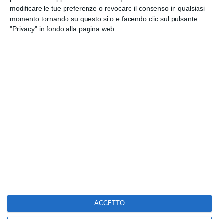
modificare le tue preferenze o revocare il consenso in qualsiasi
VIDEO
momento tornando su questo sito e facendo clic sul pulsante
Rose Villain - Smith & Wesson (Radio Italia
"Privacy" in fondo alla pagina web.
Live 04/04/25)
Chi siamo
Contattaci
Privacy
Lavora con noi
Pubblicita'
Regolamenti
Mobile
Radio Italia Tv
Codice etico
Riservatezza
ACCETTO