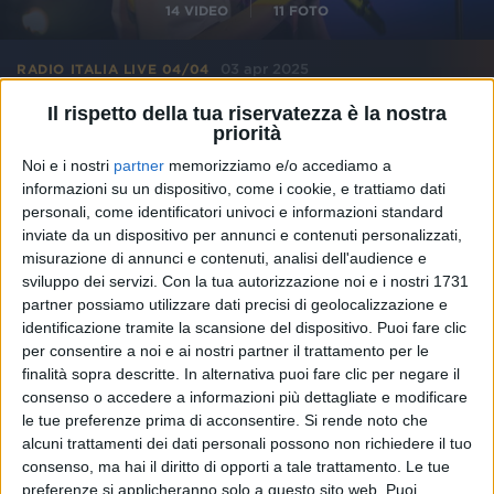
14
VIDEO
11
FOTO
03 apr 2025
RADIO ITALIA LIVE 04/04
Il rispetto della tua riservatezza è la nostra
ROSE VILLAIN
priorità
Noi e i nostri
partner
memorizziamo e/o accediamo a
informazioni su un dispositivo, come i cookie, e trattiamo dati
personali, come identificatori univoci e informazioni standard
inviate da un dispositivo per annunci e contenuti personalizzati,
misurazione di annunci e contenuti, analisi dell'audience e
sviluppo dei servizi.
Con la tua autorizzazione noi e i nostri 1731
partner possiamo utilizzare dati precisi di geolocalizzazione e
identificazione tramite la scansione del dispositivo. Puoi fare clic
per consentire a noi e ai nostri partner il trattamento per le
finalità sopra descritte. In alternativa puoi fare clic per negare il
consenso o accedere a informazioni più dettagliate e modificare
le tue preferenze prima di acconsentire.
Si rende noto che
alcuni trattamenti dei dati personali possono non richiedere il tuo
consenso, ma hai il diritto di opporti a tale trattamento. Le tue
preferenze si applicheranno solo a questo sito web. Puoi