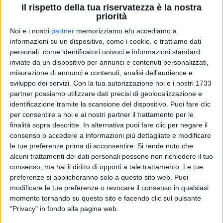
Il rispetto della tua riservatezza è la nostra
priorità
Noi e i nostri
partner
memorizziamo e/o accediamo a
27 lug 2023
ALTRI ARTISTI COMMENTANO
informazioni su un dispositivo, come i cookie, e trattiamo dati
Zucchero: l’addio a Sinead O’ Connor con il
personali, come identificatori univoci e informazioni standard
inviate da un dispositivo per annunci e contenuti personalizzati,
video di un loro vecchio duetto
misurazione di annunci e contenuti, analisi dell'audience e
La cantautrice irlandese è scomparsa a 56 anni.
sviluppo dei servizi.
Con la tua autorizzazione noi e i nostri 1733
Rimarrà nella storia della musica specialmente per
partner possiamo utilizzare dati precisi di geolocalizzazione e
Nothing Compares 2 U, il singolo che nel 1990
conquistò tutte le classifiche di vendita
identificazione tramite la scansione del dispositivo. Puoi fare clic
per consentire a noi e ai nostri partner il trattamento per le
finalità sopra descritte. In alternativa puoi fare clic per negare il
di
Mara Bizzoco
consenso o accedere a informazioni più dettagliate e modificare
le tue preferenze prima di acconsentire.
Si rende noto che
alcuni trattamenti dei dati personali possono non richiedere il tuo
consenso, ma hai il diritto di opporti a tale trattamento. Le tue
preferenze si applicheranno solo a questo sito web. Puoi
modificare le tue preferenze o revocare il consenso in qualsiasi
momento tornando su questo sito e facendo clic sul pulsante
"Privacy" in fondo alla pagina web.