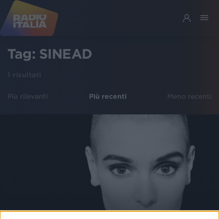
Tag:
SINEAD
1
risultati
Più rilevanti
Più recenti
Meno recenti