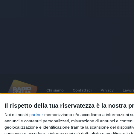
Chi siamo
Contattaci
Privacy
Lavor
Il rispetto della tua riservatezza è la nostra pr
©
2026
RADIO ITALIA S.p.A. P.IVA 06832230152 | Tutti i diritti riservati. Per le
Noi e i nostri
partner
memorizziamo e/o accediamo a informazioni su un 
contenute nel sito sono stati assolti gli obblighi derivanti dalla normativa dei diritt
connessi.
annunci e contenuti personalizzati, misurazione di annunci e contenuti
geolocalizzazione e identificazione tramite la scansione del dispositivo.
Capitale Sociale € 580.000,00 interamente versato. Iscr. Reg. Imprese Milano - C
06832230152. Iscritta al R.E.A. di Milano al n° 1125258. Testata giornalistica Reg
consenso o accedere a informazioni più dettagliate e modificare le t