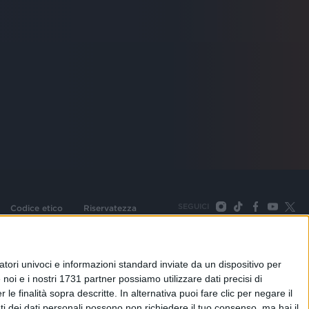
SEGUICI
Codice etico
Riservatezza
093 Cologno Monzese (Mi) |Tel. +39 02 254441 | Fax +39
TORNA SU
tori univoci e informazioni standard inviate da un dispositivo per
noi e i nostri 1731 partner possiamo utilizzare dati precisi di
le finalità sopra descritte. In alternativa puoi fare clic per negare il
i dei dati personali possono non richiedere il tuo consenso, ma hai il