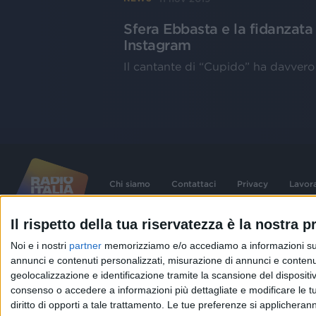
Sfera Ebbasta e la fidanzata
Instagram
Il cantante di “Cupido” ha davvero 
Chi siamo
Contattaci
Privacy
Lavor
Il rispetto della tua riservatezza è la nostra pr
©
2026
RADIO ITALIA S.p.A. P.IVA 06832230152 | Tutti i diritti riservati. Per le
Noi e i nostri
partner
memorizziamo e/o accediamo a informazioni su un 
contenute nel sito sono stati assolti gli obblighi derivanti dalla normativa dei diritt
connessi.
annunci e contenuti personalizzati, misurazione di annunci e contenuti
Capitale Sociale € 580.000,00 interamente versato. Iscr. Reg. Imprese Milano - C
geolocalizzazione e identificazione tramite la scansione del dispositivo.
06832230152. Iscritta al R.E.A. di Milano al n° 1125258. Testata giornalistica Reg
1987.
consenso o accedere a informazioni più dettagliate e modificare le t
diritto di opporti a tale trattamento. Le tue preferenze si applicher