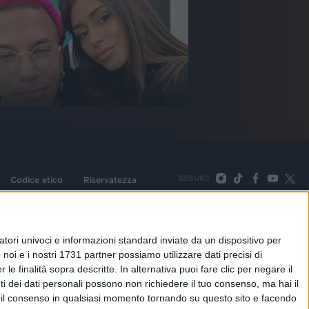
SEGUICI
Codice etico
Riservatezza
093 Cologno Monzese (Mi) |Tel. +39 02 254441 | Fax +39
TORNA SU
tori univoci e informazioni standard inviate da un dispositivo per
noi e i nostri 1731 partner possiamo utilizzare dati precisi di
le finalità sopra descritte. In alternativa puoi fare clic per negare il
i dei dati personali possono non richiedere il tuo consenso, ma hai il
re il consenso in qualsiasi momento tornando su questo sito e facendo