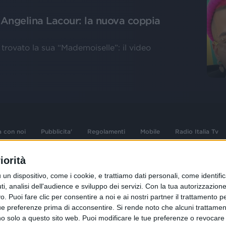
 Angelina Lacour: la nuova coppia
trovato la sua “Mademoiselle”: il video
a con noi
Pubblicita'
Regolamenti
Mobile
Radio Italia Tv
iorità
 opere dell'ingegno
Sede Amministrativa: Viale Europa 49, 20
dispositivo, come i cookie, e trattiamo dati personali, come identifica
i d'autore e dei diritti
02 25444220
, analisi dell'audience e sviluppo dei servizi.
Con la tua autorizzazione 
.F. e n° iscrizione
 Puoi fare clic per consentire a noi e ai nostri partner il trattamento per 
Sede Legale: Via Savona 97, 20144 Milano
istrata n°286 - 3 Aprile
ue preferenze prima di acconsentire.
Si rende noto che alcuni trattament
anno solo a questo sito web. Puoi modificare le tue preferenze o revoca