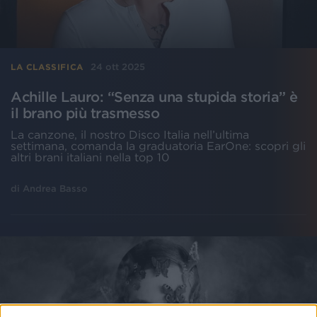
24 ott 2025
LA CLASSIFICA
Achille Lauro: “Senza una stupida storia” è
il brano più trasmesso
La canzone, il nostro Disco Italia nell’ultima
settimana, comanda la graduatoria EarOne: scopri gli
altri brani italiani nella top 10
di
Andrea Basso