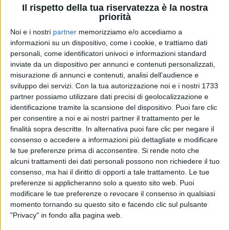
Il rispetto della tua riservatezza è la nostra
priorità
Noi e i nostri
partner
memorizziamo e/o accediamo a
informazioni su un dispositivo, come i cookie, e trattiamo dati
personali, come identificatori univoci e informazioni standard
inviate da un dispositivo per annunci e contenuti personalizzati,
misurazione di annunci e contenuti, analisi dell'audience e
16 ott 2025
ACHILLE LAURO
sviluppo dei servizi.
Con la tua autorizzazione noi e i nostri 1733
partner possiamo utilizzare dati precisi di geolocalizzazione e
SENZA UNA STUPIDA STORIA
identificazione tramite la scansione del dispositivo. Puoi fare clic
per consentire a noi e ai nostri partner il trattamento per le
Disco Italia
dal 17 al 23 ottobre
finalità sopra descritte. In alternativa puoi fare clic per negare il
Su
Radio Italia
e Radio Italia Tv
alle 02:10, 05:10, 07:10, 10:10, 14:10, 16:10, 19:10, 23:10
consenso o accedere a informazioni più dettagliate e modificare
le tue preferenze prima di acconsentire.
Si rende noto che
alcuni trattamenti dei dati personali possono non richiedere il tuo
consenso, ma hai il diritto di opporti a tale trattamento. Le tue
preferenze si applicheranno solo a questo sito web. Puoi
modificare le tue preferenze o revocare il consenso in qualsiasi
momento tornando su questo sito e facendo clic sul pulsante
"Privacy" in fondo alla pagina web.