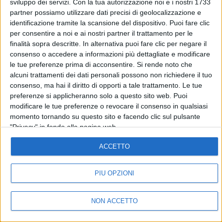
sviluppo dei servizi.
Con la tua autorizzazione noi e i nostri 1733
partner possiamo utilizzare dati precisi di geolocalizzazione e
identificazione tramite la scansione del dispositivo. Puoi fare clic
SEGUICI
per consentire a noi e ai nostri partner il trattamento per le
finalità sopra descritte. In alternativa puoi fare clic per negare il
consenso o accedere a informazioni più dettagliate e modificare
le tue preferenze prima di acconsentire.
Si rende noto che
©
2026
RADIO ITALIA S.p.A. P.IVA 06832230152 | Tutti i diritti riservati. Per
alcuni trattamenti dei dati personali possono non richiedere il tuo
le opere dell'ingegno contenute nel sito sono stati assolti gli obblighi
derivanti dalla normativa dei diritti d'autore e dei diritti connessi.
consenso, ma hai il diritto di opporti a tale trattamento. Le tue
Capitale Sociale € 580.000,00 interamente versato. Iscr. Reg. Imprese
preferenze si applicheranno solo a questo sito web. Puoi
Milano - C.F. e n° iscrizione 06832230152. Iscritta al R.E.A. di Milano al n°
1125258. Testata giornalistica Registrata n°286 - 3 Aprile 1987.
modificare le tue preferenze o revocare il consenso in qualsiasi
momento tornando su questo sito e facendo clic sul pulsante
Sede Amministrativa: Viale Europa 49, 20093 Cologno Monzese (Mi)
|Tel. +39 02 254441 | Fax +39 02 25444220
"Privacy" in fondo alla pagina web.
Sede Legale: Via Savona 97, 20144 Milano
ACCETTO
TORNA SU
PIÙ OPZIONI
NON ACCETTO
IN ONDA