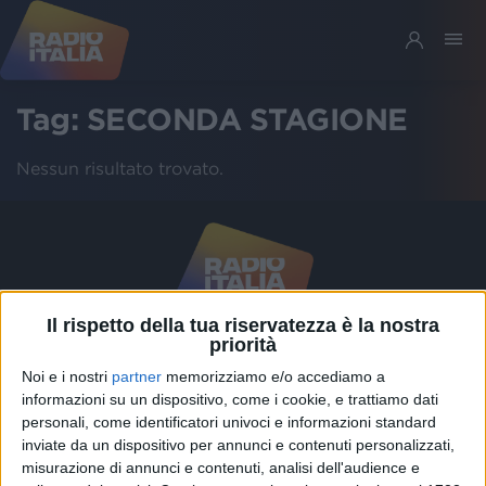
Tag:
SECONDA STAGIONE
Nessun risultato trovato.
Il rispetto della tua riservatezza è la nostra
priorità
Chi siamo
Contattaci
Noi e i nostri
partner
memorizziamo e/o accediamo a
Privacy
Lavora con noi
informazioni su un dispositivo, come i cookie, e trattiamo dati
personali, come identificatori univoci e informazioni standard
Pubblicita'
Regolamenti
inviate da un dispositivo per annunci e contenuti personalizzati,
Mobile
Radio Italia Tv
misurazione di annunci e contenuti, analisi dell'audience e
Codice etico
Riservatezza