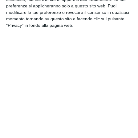
19 set 2016
NEWS
preferenze si applicheranno solo a questo sito web. Puoi
modificare le tue preferenze o revocare il consenso in qualsiasi
Da De Andrè a Fossati, i brani dei
momento tornando su questo sito e facendo clic sul pulsante
cantautori sui banchi di scuola
"Privacy" in fondo alla pagina web.
Diventano materia di studio in Liguria, con Paoli,
Tenco, Lauzi e Bindi
di
Redazione
Chi siamo
Contattaci
Privacy
Lavora con noi
Pubblicita'
Regolamenti