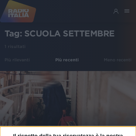
Tag:
SCUOLA SETTEMBRE
1
risultati
Più rilevanti
Più recenti
Meno recenti