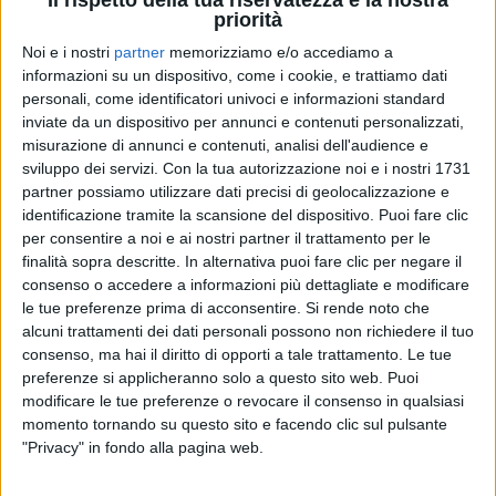
Il rispetto della tua riservatezza è la nostra
priorità
14 set 2020
NEWS
Noi e i nostri
partner
memorizziamo e/o accediamo a
informazioni su un dispositivo, come i cookie, e trattiamo dati
Primo giorno di scuola: da Ermal Meta a
personali, come identificatori univoci e informazioni standard
Emma, l’in bocca al lupo della musica
inviate da un dispositivo per annunci e contenuti personalizzati,
misurazione di annunci e contenuti, analisi dell'audience e
Tantissimi i post dei cantanti per fare coraggio a
sviluppo dei servizi.
Con la tua autorizzazione noi e i nostri 1731
ragazzi e genitori
partner possiamo utilizzare dati precisi di geolocalizzazione e
identificazione tramite la scansione del dispositivo. Puoi fare clic
di
Andrea Daz
per consentire a noi e ai nostri partner il trattamento per le
finalità sopra descritte. In alternativa puoi fare clic per negare il
consenso o accedere a informazioni più dettagliate e modificare
le tue preferenze prima di acconsentire.
Si rende noto che
alcuni trattamenti dei dati personali possono non richiedere il tuo
consenso, ma hai il diritto di opporti a tale trattamento. Le tue
preferenze si applicheranno solo a questo sito web. Puoi
modificare le tue preferenze o revocare il consenso in qualsiasi
momento tornando su questo sito e facendo clic sul pulsante
"Privacy" in fondo alla pagina web.
Chi siamo
Contattaci
Privacy
Lavora con noi