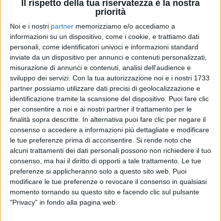
Il rispetto della tua riservatezza è la nostra
priorità
Noi e i nostri
partner
memorizziamo e/o accediamo a
21 ago 2022
FAKE NEWS
informazioni su un dispositivo, come i cookie, e trattiamo dati
personali, come identificatori univoci e informazioni standard
I Pinguini Tattici Nucleari si sciolgono?
inviate da un dispositivo per annunci e contenuti personalizzati,
Assolutamente no!
misurazione di annunci e contenuti, analisi dell'audience e
La smentita di Riccardo Zanotti. La band ha appena
sviluppo dei servizi.
Con la tua autorizzazione noi e i nostri 1733
appena lanciato il nuovo brano “Dentista Croazia”
partner possiamo utilizzare dati precisi di geolocalizzazione e
identificazione tramite la scansione del dispositivo. Puoi fare clic
di
Simone Bernardi
per consentire a noi e ai nostri partner il trattamento per le
finalità sopra descritte. In alternativa puoi fare clic per negare il
consenso o accedere a informazioni più dettagliate e modificare
le tue preferenze prima di acconsentire.
Si rende noto che
alcuni trattamenti dei dati personali possono non richiedere il tuo
consenso, ma hai il diritto di opporti a tale trattamento. Le tue
preferenze si applicheranno solo a questo sito web. Puoi
modificare le tue preferenze o revocare il consenso in qualsiasi
momento tornando su questo sito e facendo clic sul pulsante
"Privacy" in fondo alla pagina web.
Chi siamo
Contattaci