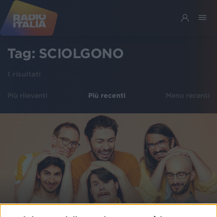
Tag:
SCIOLGONO
1
risultati
Più rilevanti
Più recenti
Meno recenti