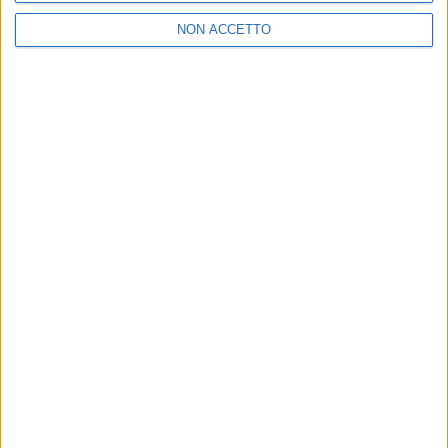
04 gen 2019
NEWS
NON ACCETTO
Quattro anni senza Pino Daniele: i post
della figlia Sara e degli artisti
Il ricordo dell’ex moglie Fabiola Sciabbarrasi e gli
eventi a Napoli