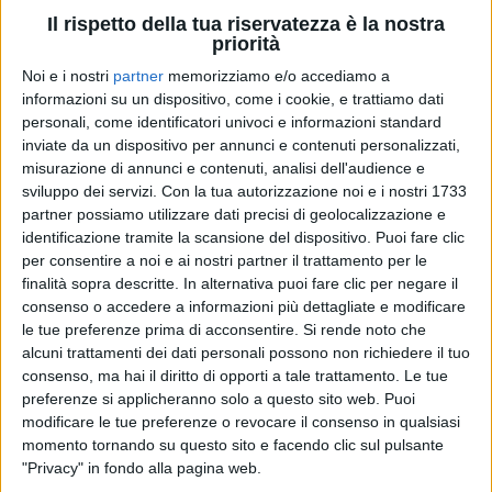
Il rispetto della tua riservatezza è la nostra
priorità
28 apr 2020
NEWS
Noi e i nostri
partner
memorizziamo e/o accediamo a
Aurora Ramazzotti e Sara Daniele in
informazioni su un dispositivo, come i cookie, e trattiamo dati
personali, come identificatori univoci e informazioni standard
quarantena insieme: foto e video
inviate da un dispositivo per annunci e contenuti personalizzati,
“Siamo passate da vivere distanti alla stessa città e
misurazione di annunci e contenuti, analisi dell'audience e
alla stessa casa”
sviluppo dei servizi.
Con la tua autorizzazione noi e i nostri 1733
partner possiamo utilizzare dati precisi di geolocalizzazione e
identificazione tramite la scansione del dispositivo. Puoi fare clic
per consentire a noi e ai nostri partner il trattamento per le
finalità sopra descritte. In alternativa puoi fare clic per negare il
consenso o accedere a informazioni più dettagliate e modificare
le tue preferenze prima di acconsentire.
Si rende noto che
alcuni trattamenti dei dati personali possono non richiedere il tuo
consenso, ma hai il diritto di opporti a tale trattamento. Le tue
preferenze si applicheranno solo a questo sito web. Puoi
modificare le tue preferenze o revocare il consenso in qualsiasi
momento tornando su questo sito e facendo clic sul pulsante
"Privacy" in fondo alla pagina web.