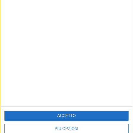
06 feb 2019
NEWS
Festival di Sanremo 2019: ecco il premio
alla carriera a Pino Daniele
All’Ariston tutti i figli del cantautore e l’ex moglie
Fabiola Sciabbarasi
ACCETTO
PIÙ OPZIONI