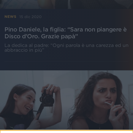
15 dic 2020
NEWS
Pino Daniele, la figlia: “Sara non piangere è
Disco d'Oro. Grazie papà”
La dedica al padre: “Ogni parola è una carezza ed un
abbraccio in più”