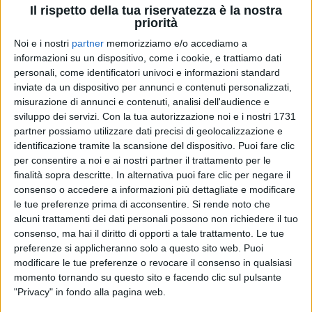
Il rispetto della tua riservatezza è la nostra
priorità
Noi e i nostri
partner
memorizziamo e/o accediamo a
24 gen 2025
IL RITORNO
informazioni su un dispositivo, come i cookie, e trattiamo dati
Sangiovanni, quella foto in studio con Alfa
personali, come identificatori univoci e informazioni standard
inviate da un dispositivo per annunci e contenuti personalizzati,
fa sognare i fan
misurazione di annunci e contenuti, analisi dell'audience e
Era dall’ottobre dello scorso anno che Sangio non si
sviluppo dei servizi.
Con la tua autorizzazione noi e i nostri 1731
faceva vivo sui social. Alfa intanto confessa: “
Sto
partner possiamo utilizzare dati precisi di geolocalizzazione e
scrivendo un botto
”. Che una canzone sia proprio
insieme?
identificazione tramite la scansione del dispositivo. Puoi fare clic
per consentire a noi e ai nostri partner il trattamento per le
finalità sopra descritte. In alternativa puoi fare clic per negare il
di
Andrea Daz
consenso o accedere a informazioni più dettagliate e modificare
le tue preferenze prima di acconsentire.
Si rende noto che
alcuni trattamenti dei dati personali possono non richiedere il tuo
consenso, ma hai il diritto di opporti a tale trattamento. Le tue
preferenze si applicheranno solo a questo sito web. Puoi
modificare le tue preferenze o revocare il consenso in qualsiasi
momento tornando su questo sito e facendo clic sul pulsante
"Privacy" in fondo alla pagina web.