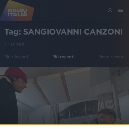
Tag:
SANGIOVANNI CANZONI
1
risultati
Più rilevanti
Più recenti
Meno recenti