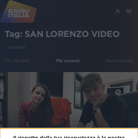
Tag:
SAN LORENZO VIDEO
1
risultati
Più rilevanti
Più recenti
Meno recenti