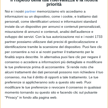
Il rispetto della tua riservatezza è la nostra
priorità
30 dic 2020
NEWS
Noi e i nostri
partner
memorizziamo e/o accediamo a
informazioni su un dispositivo, come i cookie, e trattiamo dati
Alfa e Annalisa chiudono il 2020 con il
personali, come identificatori univoci e informazioni standard
video di “San Lorenzo”
inviate da un dispositivo per annunci e contenuti personalizzati,
misurazione di annunci e contenuti, analisi dell'audience e
Per le riprese, hanno dovuto imparare la canzone al
sviluppo dei servizi.
Con la tua autorizzazione noi e i nostri 1733
contrario!
partner possiamo utilizzare dati precisi di geolocalizzazione e
identificazione tramite la scansione del dispositivo. Puoi fare clic
di
Andrea Daz
per consentire a noi e ai nostri partner il trattamento per le
finalità sopra descritte. In alternativa puoi fare clic per negare il
consenso o accedere a informazioni più dettagliate e modificare
le tue preferenze prima di acconsentire.
Si rende noto che
alcuni trattamenti dei dati personali possono non richiedere il tuo
consenso, ma hai il diritto di opporti a tale trattamento. Le tue
preferenze si applicheranno solo a questo sito web. Puoi
modificare le tue preferenze o revocare il consenso in qualsiasi
momento tornando su questo sito e facendo clic sul pulsante
"Privacy" in fondo alla pagina web.
Chi siamo
Contattaci
Privacy
Lavora con noi