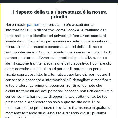
Il rispetto della tua riservatezza è la nostra
priorità
Noi e i nostri
partner
memorizziamo e/o accediamo a
informazioni su un dispositivo, come i cookie, e trattiamo dati
personali, come identificatori univoci e informazioni standard
inviate da un dispositivo per annunci e contenuti personalizzati,
misurazione di annunci e contenuti, analisi dell'audience e
sviluppo dei servizi.
Con la tua autorizzazione noi e i nostri 1731
partner possiamo utilizzare dati precisi di geolocalizzazione e
identificazione tramite la scansione del dispositivo. Puoi fare clic
18 lug 2023
"ORA POSSO DIRVI LA VERITÀ"
per consentire a noi e ai nostri partner il trattamento per le
finalità sopra descritte. In alternativa puoi fare clic per negare il
Tiziano Ferro chiude il tour e... svela un
consenso o accedere a informazioni più dettagliate e modificare
segreto - VIDEO
le tue preferenze prima di acconsentire.
Si rende noto che
alcuni trattamenti dei dati personali possono non richiedere il tuo
Il cantante ha rivelato un importante retroscena che
ha caratterizzato il suo "TZN 2023". Ha poi colto
consenso, ma hai il diritto di opporti a tale trattamento. Le tue
l'occasione di ringraziare i suoi affezionati fan e la
preferenze si applicheranno solo a questo sito web. Puoi
Sardegna, regione che ha ospitato l'ultimo live in
modificare le tue preferenze o revocare il consenso in qualsiasi
programma
momento tornando su questo sito e facendo clic sul pulsante