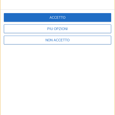
ACCETTO
PIÙ OPZIONI
16 mar 2022
INTERVISTA
NON ACCETTO
Samuele Bersani: il gatto Marcello e
l’autotune. E quel maledetto cursore...
A breve in tour, dice: “
Sui teatri ha ragione Elisa
”.
“
Giudizi Universali aveva una musica completamente
diversa che a Lucio Dalla piaceva. Quanto tempo
perso per trovare la quadra...
” - VIDEO
di
Andrea Daz