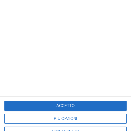
20 dic 2017
NEWS
Samuel chiude Il Codice della Bellezza Tour
con un sold out a Torino
Poi l'artista si concentrerà su nuovi progetti
ACCETTO
PIÙ OPZIONI