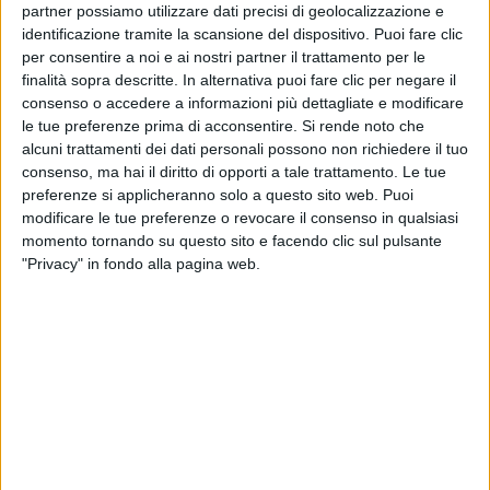
partner possiamo utilizzare dati precisi di geolocalizzazione e
identificazione tramite la scansione del dispositivo. Puoi fare clic
per consentire a noi e ai nostri partner il trattamento per le
finalità sopra descritte. In alternativa puoi fare clic per negare il
consenso o accedere a informazioni più dettagliate e modificare
le tue preferenze prima di acconsentire.
Si rende noto che
alcuni trattamenti dei dati personali possono non richiedere il tuo
12 lug 2020
NEWS
consenso, ma hai il diritto di opporti a tale trattamento. Le tue
preferenze si applicheranno solo a questo sito web. Puoi
Samuel: un'estate live e un nuovo album in
modificare le tue preferenze o revocare il consenso in qualsiasi
cantiere
momento tornando su questo sito e facendo clic sul pulsante
"Privacy" in fondo alla pagina web.
Il progetto Golfo Mistico: dallo studio alle acque delle
Eolie