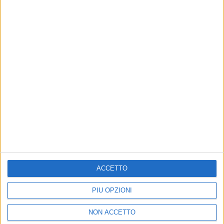
07 gen 2021
NEWS
Samuel e Colapesce: ecco il video di
Cocoricò con Elecktra Bionic
“Un viaggio attraverso l’Italia insieme all’artista della
trasformazione”
ACCETTO
PIÙ OPZIONI
NON ACCETTO