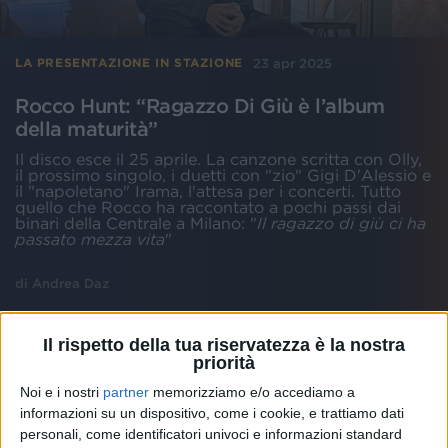
23 apr 2025
LA PRESENTAZIONE IN STAZIONE
Rocco Hunt: “Ragazzo Di Giù è l’album
della maturità”
Il disco esce il 25 aprile. La canzone scritta con Olly,
il prossimo singolo, i duetti con "zio" Gigi D'Alessio e
il "napoletano" Irama, l'attesa per i concerti. Tutto
quello che Rocco ha raccontato a pochi passi dai
binari della Centrale a Milano: "
Il ragazzo di giù ci ha
passato mezza vita
"
di
Andrea Daz
Il rispetto della tua riservatezza è la nostra
priorità
Noi e i nostri
partner
memorizziamo e/o accediamo a
informazioni su un dispositivo, come i cookie, e trattiamo dati
personali, come identificatori univoci e informazioni standard