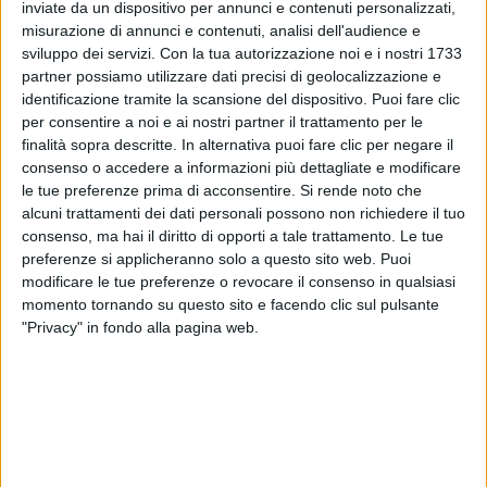
inviate da un dispositivo per annunci e contenuti personalizzati,
misurazione di annunci e contenuti, analisi dell'audience e
sviluppo dei servizi.
Con la tua autorizzazione noi e i nostri 1733
partner possiamo utilizzare dati precisi di geolocalizzazione e
identificazione tramite la scansione del dispositivo. Puoi fare clic
per consentire a noi e ai nostri partner il trattamento per le
finalità sopra descritte. In alternativa puoi fare clic per negare il
consenso o accedere a informazioni più dettagliate e modificare
le tue preferenze prima di acconsentire.
Si rende noto che
29 giu 2023
NEL BACKSTAGE DI PALERMO
alcuni trattamenti dei dati personali possono non richiedere il tuo
consenso, ma hai il diritto di opporti a tale trattamento. Le tue
Rocco Hunt: “Tornare a Sanremo? Sì, ma
preferenze si applicheranno solo a questo sito web. Puoi
con una canzone di un certo livello”
modificare le tue preferenze o revocare il consenso in qualsiasi
Al Foro Italico, per RADIO ITALIA LIVE – IL
momento tornando su questo sito e facendo clic sul pulsante
CONCERTO, il rapper commenta i 10 anni di carriera
"Privacy" in fondo alla pagina web.
appena festeggiati, parla dell’amore vero e della sua
voglia di non litigare più…con se stesso
di
Andrea Daz