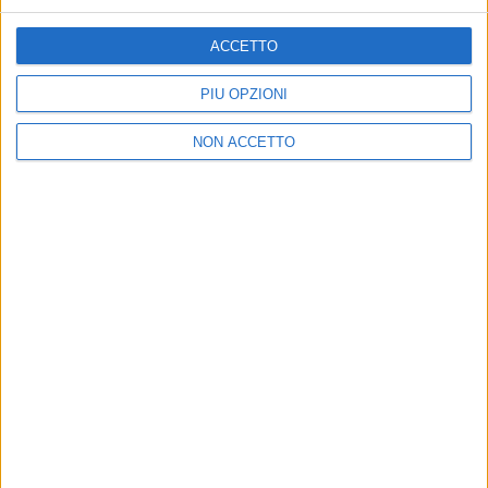
di
Andrea Daz
ACCETTO
PIÙ OPZIONI
NON ACCETTO
Chi siamo
Contattaci
Privacy
Lavora con noi
Pubblicita'
Regolamenti
Mobile
Radio Italia Tv
Codice etico
Riservatezza
SEGUICI