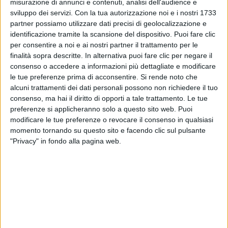
misurazione di annunci e contenuti, analisi dell'audience e
sviluppo dei servizi.
Con la tua autorizzazione noi e i nostri 1733
partner possiamo utilizzare dati precisi di geolocalizzazione e
identificazione tramite la scansione del dispositivo. Puoi fare clic
per consentire a noi e ai nostri partner il trattamento per le
finalità sopra descritte. In alternativa puoi fare clic per negare il
consenso o accedere a informazioni più dettagliate e modificare
le tue preferenze prima di acconsentire.
Si rende noto che
alcuni trattamenti dei dati personali possono non richiedere il tuo
08 giu 2023
NON LITIGHIAMO PIÙ
consenso, ma hai il diritto di opporti a tale trattamento. Le tue
preferenze si applicheranno solo a questo sito web. Puoi
Rocco Hunt fa il dottor Stranamore: ecco
modificare le tue preferenze o revocare il consenso in qualsiasi
come ha riunito Chiara e Giampiero
momento tornando su questo sito e facendo clic sul pulsante
I due ragazzi trovano la riappacificazione sulle note
"Privacy" in fondo alla pagina web.
di “Non litighiamo più”. Rocco li invita anche al suo
doppio concerto a Napoli, pochi giorni dopo RADIO
ITALIA LIVE - IL CONCERTO a Palermo
di
Andrea Basso