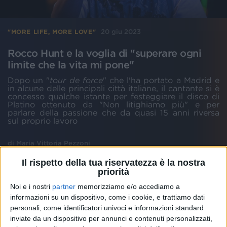
20 giu 2023
"MORE LIFE, MORE LOVE"
Rocco Hunt e la voglia di "superare ogni
limite che la vita mi pone"
Dopo un "
tour de force
" che l'ha portato a Madrid e
in alcune delle principali città italiane, il cantante si è
concesso qualche istante per festeggiare il disco di
Platino ottenuto da "Non litighiamo più" e per
parlare della passione che da quasi 15 anni riversa
sul proprio lavoro
di
Maria Vittoria Pezzoni
Il rispetto della tua riservatezza è la nostra
priorità
Noi e i nostri
partner
memorizziamo e/o accediamo a
informazioni su un dispositivo, come i cookie, e trattiamo dati
personali, come identificatori univoci e informazioni standard
inviate da un dispositivo per annunci e contenuti personalizzati,