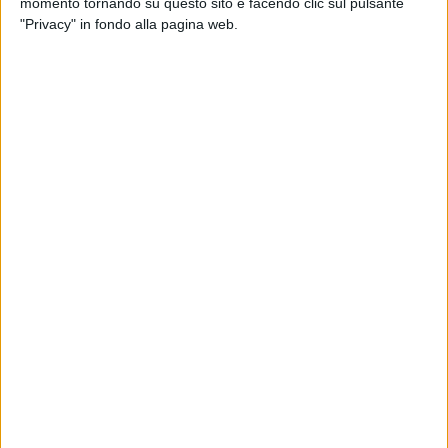
momento tornando su questo sito e facendo clic sul pulsante
"Privacy" in fondo alla pagina web.
10 dic 2019
NEWS
Rocco Hunt: il nuovo singolo è “Se tornerai”
con Neffa
Ad aprile l'artista sarà protagonista di Libertà Tour
2020