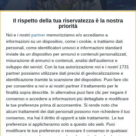
Il rispetto della tua riservatezza è la nostra
priorità
10 mar 2020
NEWS
Noi e i nostri
partner
memorizziamo e/o accediamo a
Rocco Hunt: il Libertà Tour slitta a maggio
informazioni su un dispositivo, come i cookie, e trattiamo dati
personali, come identificatori univoci e informazioni standard
Ecco il calendario con le date aggiornate
inviate da un dispositivo per annunci e contenuti personalizzati,
misurazione di annunci e contenuti, analisi dell'audience e
sviluppo dei servizi.
Con la tua autorizzazione noi e i nostri 1731
partner possiamo utilizzare dati precisi di geolocalizzazione e
identificazione tramite la scansione del dispositivo. Puoi fare clic
per consentire a noi e ai nostri partner il trattamento per le
finalità sopra descritte. In alternativa puoi fare clic per negare il
consenso o accedere a informazioni più dettagliate e modificare
le tue preferenze prima di acconsentire.
Si rende noto che
alcuni trattamenti dei dati personali possono non richiedere il tuo
consenso, ma hai il diritto di opporti a tale trattamento. Le tue
preferenze si applicheranno solo a questo sito web. Puoi
modificare le tue preferenze o revocare il consenso in qualsiasi