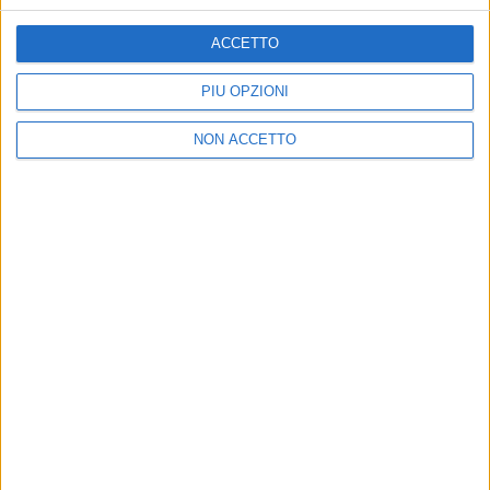
ACCETTO
PIÙ OPZIONI
31 lug 2019
NEWS
NON ACCETTO
Rocco Hunt svela le canzoni del nuovo
album Libertà
Ci sono collaborazioni importanti: Achille Lauro, J-
Ax...
di
Mara Bizzoco