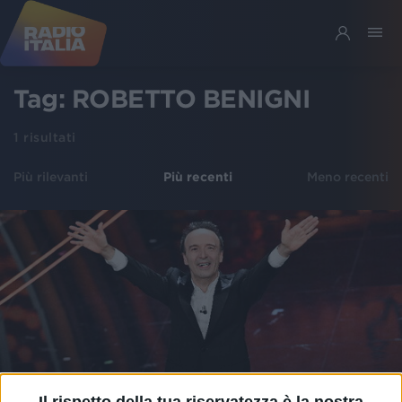
Tag:
ROBETTO BENIGNI
1
risultati
Più rilevanti
Più recenti
Meno recenti