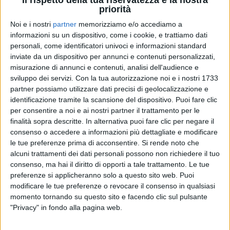
Il rispetto della tua riservatezza è la nostra
priorità
06 feb 2020
NEWS
Noi e i nostri
partner
memorizziamo e/o accediamo a
informazioni su un dispositivo, come i cookie, e trattiamo dati
Roberto Benigni, un monologo sull’amore
personali, come identificatori univoci e informazioni standard
per conquistare Sanremo
inviate da un dispositivo per annunci e contenuti personalizzati,
misurazione di annunci e contenuti, analisi dell'audience e
Ha recitato il “Cantico dei Cantici”, “la canzone più
sviluppo dei servizi.
Con la tua autorizzazione noi e i nostri 1733
bella delll’umanità”
partner possiamo utilizzare dati precisi di geolocalizzazione e
identificazione tramite la scansione del dispositivo. Puoi fare clic
di
Andrea Daz
per consentire a noi e ai nostri partner il trattamento per le
finalità sopra descritte. In alternativa puoi fare clic per negare il
consenso o accedere a informazioni più dettagliate e modificare
le tue preferenze prima di acconsentire.
Si rende noto che
alcuni trattamenti dei dati personali possono non richiedere il tuo
consenso, ma hai il diritto di opporti a tale trattamento. Le tue
preferenze si applicheranno solo a questo sito web. Puoi
modificare le tue preferenze o revocare il consenso in qualsiasi
momento tornando su questo sito e facendo clic sul pulsante
"Privacy" in fondo alla pagina web.
Chi siamo
Contattaci
Privacy
Lavora con noi