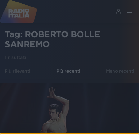
Tag:
ROBERTO BOLLE
SANREMO
1
risultati
Più rilevanti
Più recenti
Meno recenti