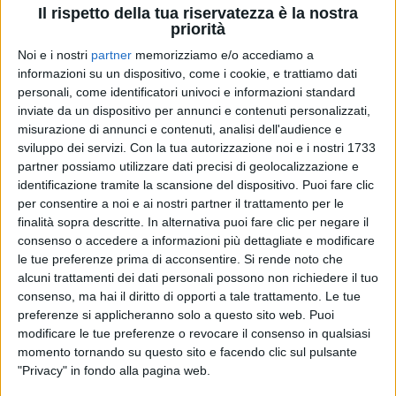
Il rispetto della tua riservatezza è la nostra
priorità
Noi e i nostri
partner
memorizziamo e/o accediamo a
informazioni su un dispositivo, come i cookie, e trattiamo dati
10 feb 2024
OSPITE D’ONORE
personali, come identificatori univoci e informazioni standard
inviate da un dispositivo per annunci e contenuti personalizzati,
Roberto Bolle a Sanremo: la danza classica
misurazione di annunci e contenuti, analisi dell'audience e
entra nel tempio del pop
sviluppo dei servizi.
Con la tua autorizzazione noi e i nostri 1733
partner possiamo utilizzare dati precisi di geolocalizzazione e
Era già stato ospite del Festival nel 2016: stavolta ha
ballato sulle note del “
Bolero
”
identificazione tramite la scansione del dispositivo. Puoi fare clic
per consentire a noi e ai nostri partner il trattamento per le
finalità sopra descritte. In alternativa puoi fare clic per negare il
di
Andrea Daz
consenso o accedere a informazioni più dettagliate e modificare
le tue preferenze prima di acconsentire.
Si rende noto che
alcuni trattamenti dei dati personali possono non richiedere il tuo
consenso, ma hai il diritto di opporti a tale trattamento. Le tue
preferenze si applicheranno solo a questo sito web. Puoi
modificare le tue preferenze o revocare il consenso in qualsiasi
momento tornando su questo sito e facendo clic sul pulsante
"Privacy" in fondo alla pagina web.