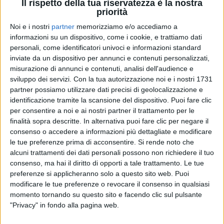
Il rispetto della tua riservatezza è la nostra
priorità
Noi e i nostri
partner
memorizziamo e/o accediamo a
30 mar 2023
VIBRA SUMMER TOUR 2023
informazioni su un dispositivo, come i cookie, e trattiamo dati
personali, come identificatori univoci e informazioni standard
Le Vibrazioni: annunciate le date dei loro
inviate da un dispositivo per annunci e contenuti personalizzati,
prossimi concerti, scoprile qui!
misurazione di annunci e contenuti, analisi dell'audience e
Per la band l'estate arriva in anticipo: il tour estivo
sviluppo dei servizi.
Con la tua autorizzazione noi e i nostri 1731
avrà inizio già il 9 aprile a Grotte (AG)
partner possiamo utilizzare dati precisi di geolocalizzazione e
identificazione tramite la scansione del dispositivo. Puoi fare clic
di
Maria Vittoria Pezzoni
per consentire a noi e ai nostri partner il trattamento per le
finalità sopra descritte. In alternativa puoi fare clic per negare il
consenso o accedere a informazioni più dettagliate e modificare
le tue preferenze prima di acconsentire.
Si rende noto che
alcuni trattamenti dei dati personali possono non richiedere il tuo
consenso, ma hai il diritto di opporti a tale trattamento. Le tue
preferenze si applicheranno solo a questo sito web. Puoi
modificare le tue preferenze o revocare il consenso in qualsiasi
momento tornando su questo sito e facendo clic sul pulsante
"Privacy" in fondo alla pagina web.
Chi siamo
Contattaci