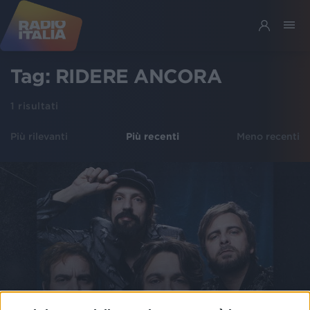
Tag:
RIDERE ANCORA
1
risultati
Più rilevanti
Più recenti
Meno recenti