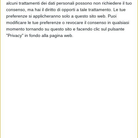
alcuni trattamenti dei dati personali possono non richiedere il tuo
consenso, ma hai il diritto di opporti a tale trattamento. Le tue
preferenze si applicheranno solo a questo sito web. Puoi
modificare le tue preferenze o revocare il consenso in qualsiasi
momento tornando su questo sito e facendo clic sul pulsante
"Privacy" in fondo alla pagina web.
31 mar 2025
SCRIVI 80051890152
Il 5 X 1000 a Fondazione AIRC con la
dichiarazione dei redditi
Aiutare la ricerca non costa nulla, basta una firma:
ecco come fare
di
Simone Bernardi