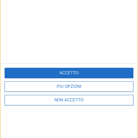
donazione libera. Trovi tutto su airc.it
di
Mara Bizzoco
ACCETTO
PIÙ OPZIONI
NON ACCETTO
14 nov 2017
NEWS
Ermal Meta: un video per sostenere la