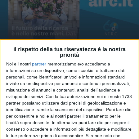
Il rispetto della tua riservatezza è la nostra
06 mag 2025
11 MAGGIO
priorità
Noi e i nostri
partner
memorizziamo e/o accediamo a
Per la Festa della Mamma, si può aiutare la
informazioni su un dispositivo, come i cookie, e trattiamo dati
ricerca con l’Azalea di AIRC
personali, come identificatori univoci e informazioni standard
I volontari saranno in 3900 piazze italiane per
inviate da un dispositivo per annunci e contenuti personalizzati,
distribuire più di 600mila piantine
misurazione di annunci e contenuti, analisi dell'audience e
sviluppo dei servizi.
Con la tua autorizzazione noi e i nostri 1733
di
Simone Bernardi
partner possiamo utilizzare dati precisi di geolocalizzazione e
identificazione tramite la scansione del dispositivo. Puoi fare clic
per consentire a noi e ai nostri partner il trattamento per le
finalità sopra descritte. In alternativa puoi fare clic per negare il
consenso o accedere a informazioni più dettagliate e modificare
le tue preferenze prima di acconsentire.
Si rende noto che