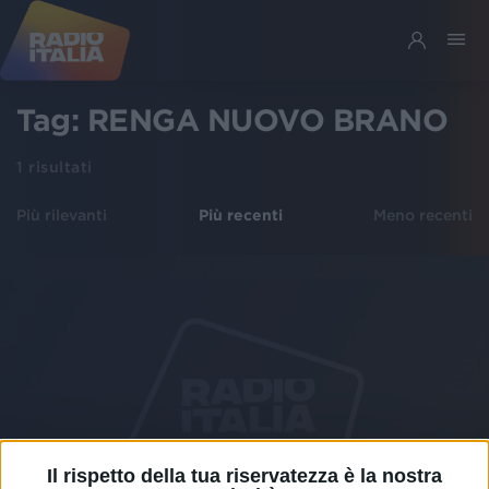
Tag:
RENGA NUOVO BRANO
1
risultati
Più rilevanti
Più recenti
Meno recenti
Il rispetto della tua riservatezza è la nostra