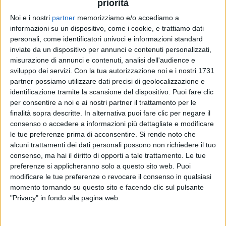
priorità
Noi e i nostri
partner
memorizziamo e/o accediamo a
informazioni su un dispositivo, come i cookie, e trattiamo dati
22 mag 2020
NEWS
personali, come identificatori univoci e informazioni standard
inviate da un dispositivo per annunci e contenuti personalizzati,
Francesco Renga: un inno alla vita nel
misurazione di annunci e contenuti, analisi dell'audience e
brano “Insieme: grandi amori”
sviluppo dei servizi.
Con la tua autorizzazione noi e i nostri 1731
Nek su Instagram all'amico: “In bocca al lupo fra”
partner possiamo utilizzare dati precisi di geolocalizzazione e
identificazione tramite la scansione del dispositivo. Puoi fare clic
per consentire a noi e ai nostri partner il trattamento per le
finalità sopra descritte. In alternativa puoi fare clic per negare il
consenso o accedere a informazioni più dettagliate e modificare
le tue preferenze prima di acconsentire.
Si rende noto che
alcuni trattamenti dei dati personali possono non richiedere il tuo
consenso, ma hai il diritto di opporti a tale trattamento. Le tue
preferenze si applicheranno solo a questo sito web. Puoi
modificare le tue preferenze o revocare il consenso in qualsiasi
Chi siamo
Contattaci
momento tornando su questo sito e facendo clic sul pulsante
"Privacy" in fondo alla pagina web.
Privacy
Lavora con noi
Pubblicita'
Regolamenti
Mobile
Radio Italia Tv