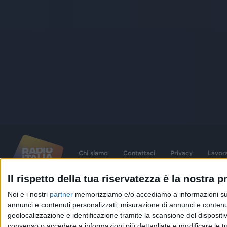
Chi siamo
Contattaci
Privacy
Lavor
Il rispetto della tua riservatezza è la nostra pr
©
2026
RADIO ITALIA S.p.A. P.IVA 06832230152 | Tutti i diritti riservati. Per le
Noi e i nostri
partner
memorizziamo e/o accediamo a informazioni su un 
contenute nel sito sono stati assolti gli obblighi derivanti dalla normativa dei diritt
connessi.
annunci e contenuti personalizzati, misurazione di annunci e contenuti
geolocalizzazione e identificazione tramite la scansione del dispositivo.
Capitale Sociale € 580.000,00 interamente versato. Iscr. Reg. Imprese Milano - C
06832230152. Iscritta al R.E.A. di Milano al n° 1125258. Testata giornalistica Reg
consenso o accedere a informazioni più dettagliate e modificare le t