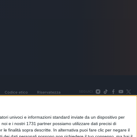
SEGUICI
Codice etico
Riservatezza
093 Cologno Monzese (Mi) |Tel. +39 02 254441 | Fax +39
TORNA SU
tori univoci e informazioni standard inviate da un dispositivo per
noi e i nostri 1731 partner possiamo utilizzare dati precisi di
le finalità sopra descritte. In alternativa puoi fare clic per negare il
i dei dati personali possono non richiedere il tuo consenso, ma hai il