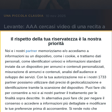
10 nov 2025
UNA PICCOLA CLAUDIA
Levante: AAA cercasi video di una recita a
Palagonia
Il rispetto della tua riservatezza è la nostra
La cantante ripercorre il suo legame con la musica su
priorità
Instagram e dà appuntamento in primavera per il suo
tour nei club, dove presenterà il suo nuovo album
Noi e i nostri
partner
memorizziamo e/o accediamo a
informazioni su un dispositivo, come i cookie, e trattiamo dati
di
Mara Bizzoco
personali, come identificatori univoci e informazioni standard
inviate da un dispositivo per annunci e contenuti personalizzati,
misurazione di annunci e contenuti, analisi dell'audience e
sviluppo dei servizi.
Con la tua autorizzazione noi e i nostri 1733
partner possiamo utilizzare dati precisi di geolocalizzazione e
identificazione tramite la scansione del dispositivo. Puoi fare clic
per consentire a noi e ai nostri partner il trattamento per le
finalità sopra descritte. In alternativa puoi fare clic per negare il
consenso o accedere a informazioni più dettagliate e modificare
le tue preferenze prima di acconsentire.
Si rende noto che