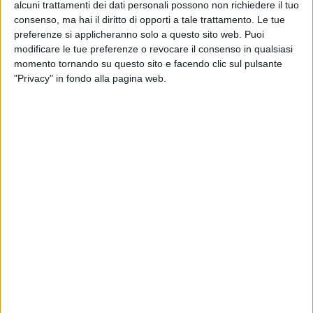
alcuni trattamenti dei dati personali possono non richiedere il tuo
consenso, ma hai il diritto di opporti a tale trattamento. Le tue
preferenze si applicheranno solo a questo sito web. Puoi
modificare le tue preferenze o revocare il consenso in qualsiasi
momento tornando su questo sito e facendo clic sul pulsante
"Privacy" in fondo alla pagina web.
23 apr 2019
NEWS
Chiara Galiazzo ha sempre voluto fare la
cantante: il video da bambina
In vista dell'uscita di “Pioggia viola”, l'artista parla del
nuovo album e del tour
di
Andrea Basso