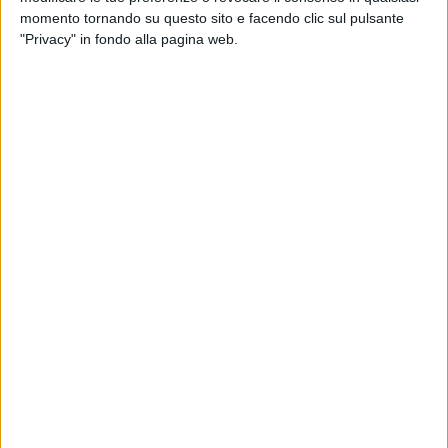
VIDEO
momento tornando su questo sito e facendo clic sul pulsante
"Privacy" in fondo alla pagina web.
#atupertu con i Pinguini Tattici Nucleari
(#rilive 2023)
VIDEO