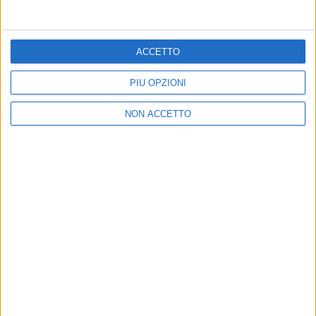
ACCETTO
PIÙ OPZIONI
NON ACCETTO
75
FOTO
19 mag 2023
RADIO ITALIA LIVE IL CONCERTO 2023 MILANO
LE PROVE