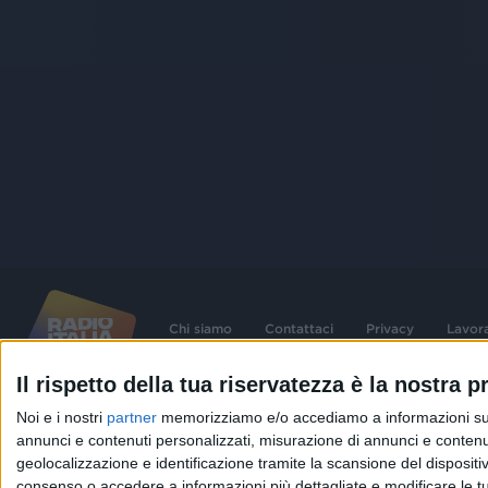
Chi siamo
Contattaci
Privacy
Lavor
Il rispetto della tua riservatezza è la nostra pr
©
2026
RADIO ITALIA S.p.A. P.IVA 06832230152 | Tutti i diritti riservati. Per le
Noi e i nostri
partner
memorizziamo e/o accediamo a informazioni su un 
contenute nel sito sono stati assolti gli obblighi derivanti dalla normativa dei diritt
connessi.
annunci e contenuti personalizzati, misurazione di annunci e contenuti
geolocalizzazione e identificazione tramite la scansione del dispositivo.
Capitale Sociale € 580.000,00 interamente versato. Iscr. Reg. Imprese Milano - C
06832230152. Iscritta al R.E.A. di Milano al n° 1125258. Testata giornalistica Reg
consenso o accedere a informazioni più dettagliate e modificare le t