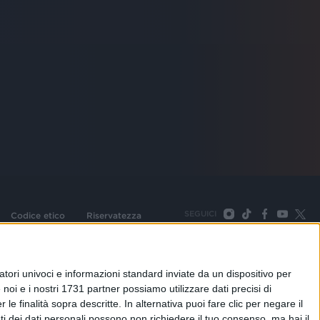
SEGUICI
Codice etico
Riservatezza
093 Cologno Monzese (Mi) |Tel. +39 02 254441 | Fax +39
TORNA SU
tori univoci e informazioni standard inviate da un dispositivo per
noi e i nostri 1731 partner possiamo utilizzare dati precisi di
le finalità sopra descritte. In alternativa puoi fare clic per negare il
i dei dati personali possono non richiedere il tuo consenso, ma hai il