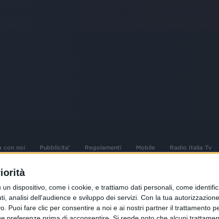
a con noi
Pubblicita'
Regolamenti
Mobile
Radio Italia Tv
iorità
 opere dell'ingegno
Sede Amministrativa: Viale Europa 49, 20
dispositivo, come i cookie, e trattiamo dati personali, come identifica
i d'autore e dei diritti
02 25444220
, analisi dell'audience e sviluppo dei servizi.
Con la tua autorizzazione 
 Puoi fare clic per consentire a noi e ai nostri partner il trattamento per 
.F. e n° iscrizione
Sede Legale: Via Savona 97, 20144 Milano
istrata n°286 - 3 Aprile
ue preferenze prima di acconsentire.
Si rende noto che alcuni trattament