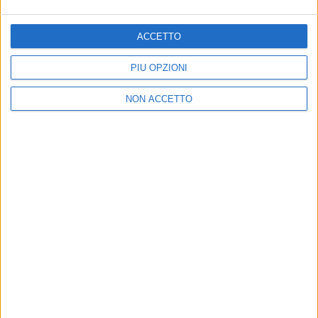
VALENTINA PARISSE
ACCETTO
PIÙ OPZIONI
NON ACCETTO
29 gen 2021
NEWS
E’ uscito “Proteggi”, il nuovo singolo di
Valentina Parisse
Guarda la cover! Il videoclip è atteso per la prossima