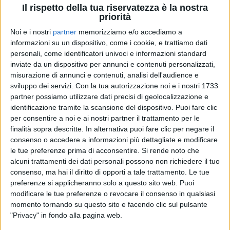
Il rispetto della tua riservatezza è la nostra
priorità
Noi e i nostri
partner
memorizziamo e/o accediamo a
15 feb 2024
IL SUO MESSAGGIO
informazioni su un dispositivo, come i cookie, e trattiamo dati
Sangiovanni rimanda album e Forum: “Non
personali, come identificatori univoci e informazioni standard
inviate da un dispositivo per annunci e contenuti personalizzati,
posso fingere che vada tutto bene”
misurazione di annunci e contenuti, analisi dell'audience e
Con un lungo e sincero post, l’artista spiega le
sviluppo dei servizi.
Con la tua autorizzazione noi e i nostri 1733
motivazioni che lo hanno spinto a bloccare il nuovo
partner possiamo utilizzare dati precisi di geolocalizzazione e
progetto dopo il Festival di Sanremo: “Ma non mollo,
credo nella musica e in questo progetto”
identificazione tramite la scansione del dispositivo. Puoi fare clic
per consentire a noi e ai nostri partner il trattamento per le
finalità sopra descritte. In alternativa puoi fare clic per negare il
di
Andrea Basso
consenso o accedere a informazioni più dettagliate e modificare
le tue preferenze prima di acconsentire.
Si rende noto che
alcuni trattamenti dei dati personali possono non richiedere il tuo
consenso, ma hai il diritto di opporti a tale trattamento. Le tue
preferenze si applicheranno solo a questo sito web. Puoi
modificare le tue preferenze o revocare il consenso in qualsiasi
momento tornando su questo sito e facendo clic sul pulsante
"Privacy" in fondo alla pagina web.