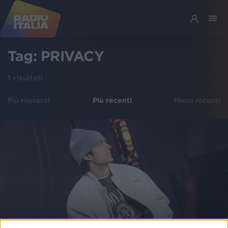
Tag:
PRIVACY
1
risultati
Più rilevanti
Più recenti
Meno recenti