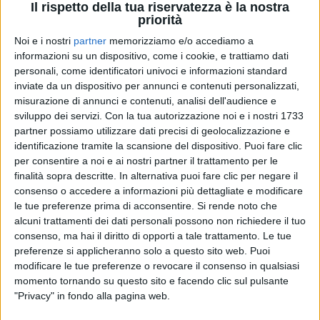
Il rispetto della tua riservatezza è la nostra
priorità
Noi e i nostri
partner
memorizziamo e/o accediamo a
informazioni su un dispositivo, come i cookie, e trattiamo dati
14 set 2020
NEWS
personali, come identificatori univoci e informazioni standard
Primo giorno di scuola: da Ermal Meta a
inviate da un dispositivo per annunci e contenuti personalizzati,
Emma, l’in bocca al lupo della musica
misurazione di annunci e contenuti, analisi dell'audience e
sviluppo dei servizi.
Con la tua autorizzazione noi e i nostri 1733
Tantissimi i post dei cantanti per fare coraggio a
partner possiamo utilizzare dati precisi di geolocalizzazione e
ragazzi e genitori
identificazione tramite la scansione del dispositivo. Puoi fare clic
per consentire a noi e ai nostri partner il trattamento per le
di
Andrea Daz
finalità sopra descritte. In alternativa puoi fare clic per negare il
consenso o accedere a informazioni più dettagliate e modificare
le tue preferenze prima di acconsentire.
Si rende noto che
alcuni trattamenti dei dati personali possono non richiedere il tuo
consenso, ma hai il diritto di opporti a tale trattamento. Le tue
preferenze si applicheranno solo a questo sito web. Puoi
modificare le tue preferenze o revocare il consenso in qualsiasi
momento tornando su questo sito e facendo clic sul pulsante
"Privacy" in fondo alla pagina web.
Chi siamo
Contattaci