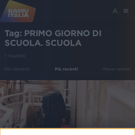
Tag:
PRIMO GIORNO DI
SCUOLA. SCUOLA
1
risultati
Più rilevanti
Più recenti
Meno recenti