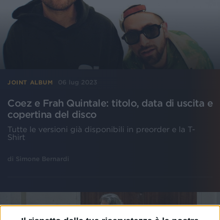
06 lug 2023
JOINT ALBUM
Coez e Frah Quintale: titolo, data di uscita e
copertina del disco
Tutte le versioni già disponibili in preorder e la T-
Shirt
di
Simone Bernardi