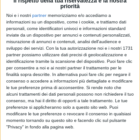
Il rispetto della tua riservatezza è la nostra
priorità
Noi e i nostri
partner
memorizziamo e/o accediamo a
informazioni su un dispositivo, come i cookie, e trattiamo dati
personali, come identificatori univoci e informazioni standard
inviate da un dispositivo per annunci e contenuti personalizzati,
misurazione di annunci e contenuti, analisi dell'audience e
sviluppo dei servizi.
Con la tua autorizzazione noi e i nostri 1731
partner possiamo utilizzare dati precisi di geolocalizzazione e
identificazione tramite la scansione del dispositivo. Puoi fare clic
per consentire a noi e ai nostri partner il trattamento per le
19 apr 2022
LIBRI
finalità sopra descritte. In alternativa puoi fare clic per negare il
consenso o accedere a informazioni più dettagliate e modificare
“Una storia”: arriva l’autobiografia di
le tue preferenze prima di acconsentire.
Si rende noto che
Luciano Ligabue. Ecco la copertina
alcuni trattamenti dei dati personali possono non richiedere il tuo
L’artista racconta per la prima volta la sua storia,
consenso, ma hai il diritto di opporti a tale trattamento. Le tue
quella più intima, personale e famigliare
preferenze si applicheranno solo a questo sito web. Puoi
modificare le tue preferenze o revocare il consenso in qualsiasi
di
Simone Bernardi
momento tornando su questo sito e facendo clic sul pulsante
"Privacy" in fondo alla pagina web.