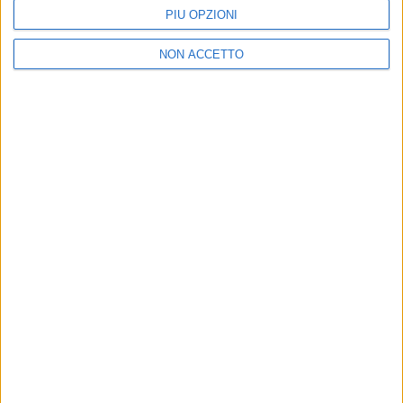
Raphael Gualazzi: un duetto con Malika
PIÙ OPZIONI
Ayane in “Love Life Peace”
Il disco in preorder da oggi, 2 settembre. Ecco la
NON ACCETTO
tracklist
di
Redazione