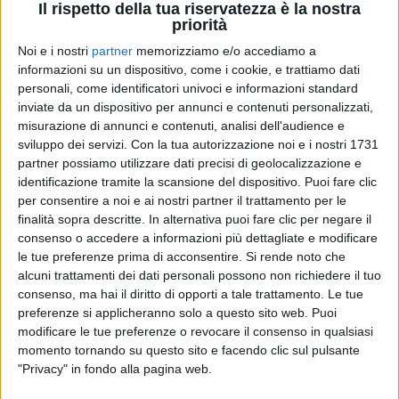
Il rispetto della tua riservatezza è la nostra
priorità
Noi e i nostri
partner
memorizziamo e/o accediamo a
informazioni su un dispositivo, come i cookie, e trattiamo dati
20 apr 2021
NEWS
personali, come identificatori univoci e informazioni standard
I Negramaro vincono il Premio Amnesty
inviate da un dispositivo per annunci e contenuti personalizzati,
con “Dalle mie parti”
misurazione di annunci e contenuti, analisi dell'audience e
sviluppo dei servizi.
Con la tua autorizzazione noi e i nostri 1731
È la miglior canzone sui diritti umani: Sangiorgi si
partner possiamo utilizzare dati precisi di geolocalizzazione e
emoziona e la canta sui social
identificazione tramite la scansione del dispositivo. Puoi fare clic
per consentire a noi e ai nostri partner il trattamento per le
di
Andrea Basso
finalità sopra descritte. In alternativa puoi fare clic per negare il
consenso o accedere a informazioni più dettagliate e modificare
le tue preferenze prima di acconsentire.
Si rende noto che
alcuni trattamenti dei dati personali possono non richiedere il tuo
consenso, ma hai il diritto di opporti a tale trattamento. Le tue
preferenze si applicheranno solo a questo sito web. Puoi
modificare le tue preferenze o revocare il consenso in qualsiasi
momento tornando su questo sito e facendo clic sul pulsante
"Privacy" in fondo alla pagina web.
Chi siamo
Contattaci