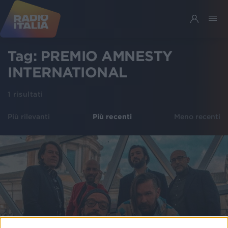
Tag:
PREMIO AMNESTY
INTERNATIONAL
1
risultati
Più rilevanti
Più recenti
Meno recenti