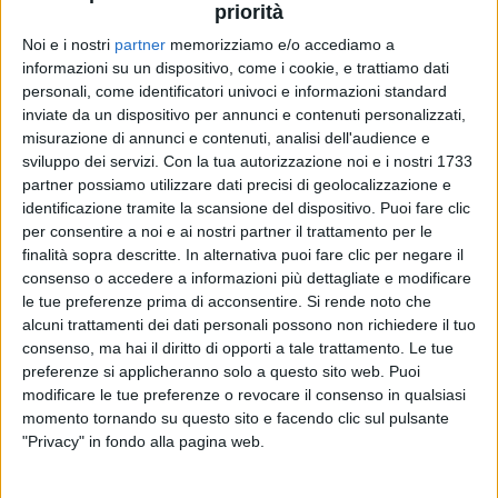
priorità
Noi e i nostri
partner
memorizziamo e/o accediamo a
informazioni su un dispositivo, come i cookie, e trattiamo dati
22 apr 2020
NEWS
personali, come identificatori univoci e informazioni standard
inviate da un dispositivo per annunci e contenuti personalizzati,
Ghali: il suo live al Forum in “Play On Fest”,
misurazione di annunci e contenuti, analisi dell'audience e
maratona benefica per l'OMS
sviluppo dei servizi.
Con la tua autorizzazione noi e i nostri 1733
Dal 24 al 26 aprile 3 giorni di musica dai palchi più
partner possiamo utilizzare dati precisi di geolocalizzazione e
importanti del mondo
identificazione tramite la scansione del dispositivo. Puoi fare clic
per consentire a noi e ai nostri partner il trattamento per le
finalità sopra descritte. In alternativa puoi fare clic per negare il
consenso o accedere a informazioni più dettagliate e modificare
le tue preferenze prima di acconsentire.
Si rende noto che
alcuni trattamenti dei dati personali possono non richiedere il tuo
consenso, ma hai il diritto di opporti a tale trattamento. Le tue
preferenze si applicheranno solo a questo sito web. Puoi
modificare le tue preferenze o revocare il consenso in qualsiasi
momento tornando su questo sito e facendo clic sul pulsante
Chi siamo
Contattaci
"Privacy" in fondo alla pagina web.
Privacy
Lavora con noi
Pubblicita'
Regolamenti