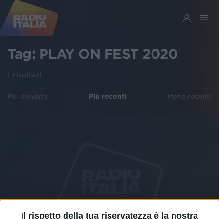
Tag:
PLAY ON FEST 2020
1
risultati
Più rilevanti
Più recenti
Meno recenti
Il rispetto della tua riservatezza è la nostra