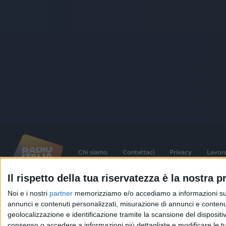
Chi siamo
Contattaci
Privacy
Lavor
Il rispetto della tua riservatezza è la nostra pr
©
2026
RADIO ITALIA S.p.A. P.IVA 06832230152 | Tutti i diritti riservati. Per le
Noi e i nostri
partner
memorizziamo e/o accediamo a informazioni su un 
contenute nel sito sono stati assolti gli obblighi derivanti dalla normativa dei diritt
connessi.
annunci e contenuti personalizzati, misurazione di annunci e contenuti
geolocalizzazione e identificazione tramite la scansione del dispositivo.
Capitale Sociale € 580.000,00 interamente versato. Iscr. Reg. Imprese Milano - C
06832230152. Iscritta al R.E.A. di Milano al n° 1125258. Testata giornalistica Reg
consenso o accedere a informazioni più dettagliate e modificare le t