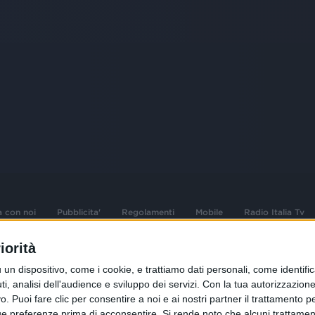
a con noi
Pubblicita'
Regolamenti
Mobile
Radio Italia Tv
iorità
 opere dell'ingegno
Sede Amministrativa: Viale Europa 49, 20
dispositivo, come i cookie, e trattiamo dati personali, come identifica
i d'autore e dei diritti
02 25444220
, analisi dell'audience e sviluppo dei servizi.
Con la tua autorizzazione 
 Puoi fare clic per consentire a noi e ai nostri partner il trattamento per 
.F. e n° iscrizione
Sede Legale: Via Savona 97, 20144 Milano
istrata n°286 - 3 Aprile
ue preferenze prima di acconsentire.
Si rende noto che alcuni trattament