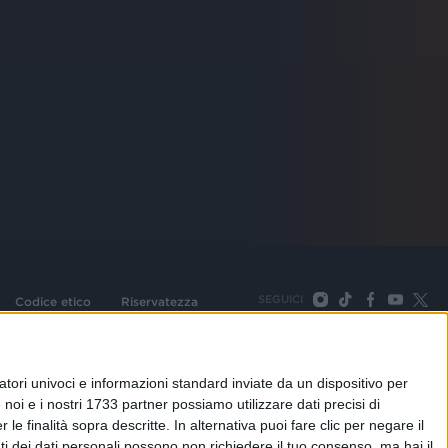
SEGUICI
Codice etico
Riservatezza
093 Cologno Monzese (Mi) |Tel. +39 02 254441 | Fax +39
TORNA SU
tori univoci e informazioni standard inviate da un dispositivo per
noi e i nostri 1733 partner possiamo utilizzare dati precisi di
le finalità sopra descritte. In alternativa puoi fare clic per negare il
i dei dati personali possono non richiedere il tuo consenso, ma hai il