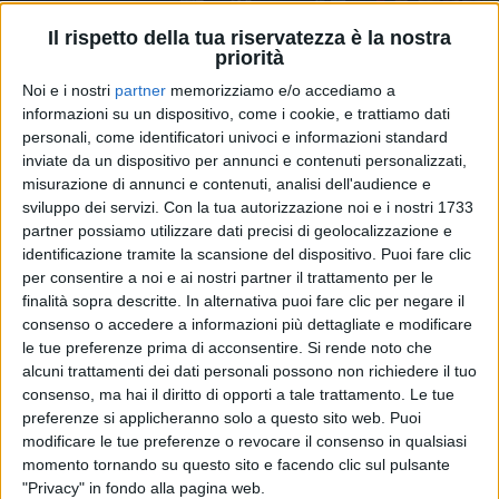
Il rispetto della tua riservatezza è la nostra
priorità
Noi e i nostri
partner
memorizziamo e/o accediamo a
01 giu 2021
#PTNDAY
informazioni su un dispositivo, come i cookie, e trattiamo dati
personali, come identificatori univoci e informazioni standard
Pinguini Tattici Nucleari Day: “Sogniamo
inviate da un dispositivo per annunci e contenuti personalizzati,
una carriera come Vasco o Laura”
misurazione di annunci e contenuti, analisi dell'audience e
sviluppo dei servizi.
Con la tua autorizzazione noi e i nostri 1733
Nella giornata dedicata a loro da Radio Italia e Il
Corriere della Sera, la band ripercorre la sua storia,
partner possiamo utilizzare dati precisi di geolocalizzazione e
dagli inizi fino al successo e allo stop per il
identificazione tramite la scansione del dispositivo. Puoi fare clic
lockdown. “L’amore va urlato e mai taciuto!”,
per consentire a noi e ai nostri partner il trattamento per le
ribadiscono sul palco del Reward Music Place
riprendendo il significato delle loro canzoni.
finalità sopra descritte. In alternativa puoi fare clic per negare il
consenso o accedere a informazioni più dettagliate e modificare
le tue preferenze prima di acconsentire.
Si rende noto che
di
Andrea Basso
alcuni trattamenti dei dati personali possono non richiedere il tuo
consenso, ma hai il diritto di opporti a tale trattamento. Le tue
preferenze si applicheranno solo a questo sito web. Puoi
modificare le tue preferenze o revocare il consenso in qualsiasi
momento tornando su questo sito e facendo clic sul pulsante
"Privacy" in fondo alla pagina web.