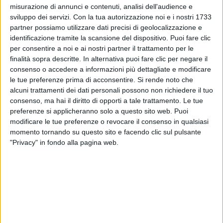
misurazione di annunci e contenuti, analisi dell'audience e
sviluppo dei servizi.
Con la tua autorizzazione noi e i nostri 1733
partner possiamo utilizzare dati precisi di geolocalizzazione e
07 apr 2020
NEWS
identificazione tramite la scansione del dispositivo. Puoi fare clic
per consentire a noi e ai nostri partner il trattamento per le
Pinguini Tattici Nucleari: Ringo Starr è
finalità sopra descritte. In alternativa puoi fare clic per negare il
Disco di Platino
consenso o accedere a informazioni più dettagliate e modificare
le tue preferenze prima di acconsentire.
Si rende noto che
Su Instagram il paragone con Harry Potter
alcuni trattamenti dei dati personali possono non richiedere il tuo
consenso, ma hai il diritto di opporti a tale trattamento. Le tue
preferenze si applicheranno solo a questo sito web. Puoi
modificare le tue preferenze o revocare il consenso in qualsiasi
momento tornando su questo sito e facendo clic sul pulsante
"Privacy" in fondo alla pagina web.