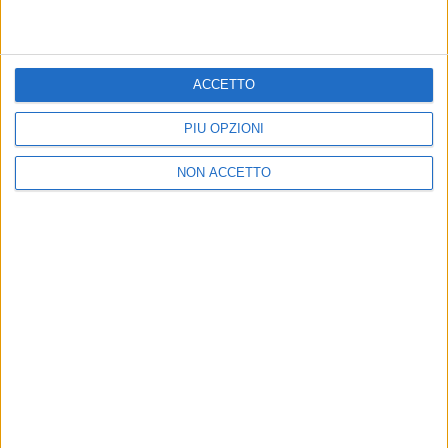
Elodie: la sua “Andromeda” è il brano più
trasmesso della settimana
ACCETTO
Sul podio anche “Ringo Starr” dei Pinguini Tattici
Nucleari
PIÙ OPZIONI
NON ACCETTO