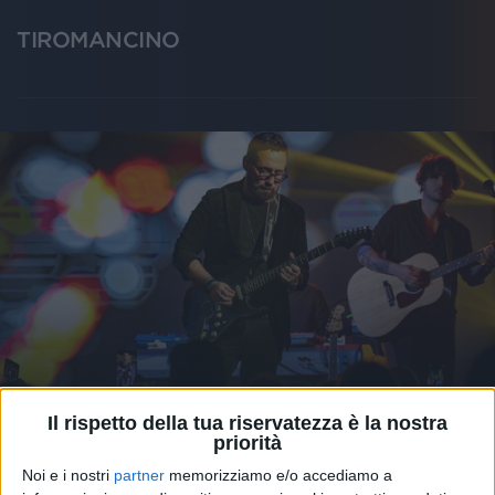
TIROMANCINO
Il rispetto della tua riservatezza è la nostra
VIDEO
priorità
Noi e i nostri
partner
memorizziamo e/o accediamo a
Tiromancino a Radio Italia Live