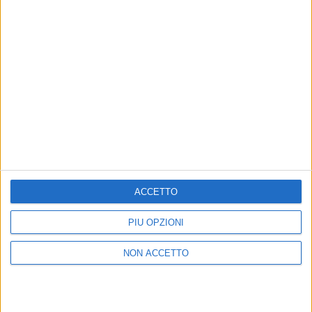
07 apr 2019
NEWS
Tiromancino in tour: Federico Zampaglione
porta una bambina sul palco
È successo durante “Immagini che lasciano il segno”:
guarda il video!
ACCETTO
di
Andrea Basso
PIÙ OPZIONI
NON ACCETTO