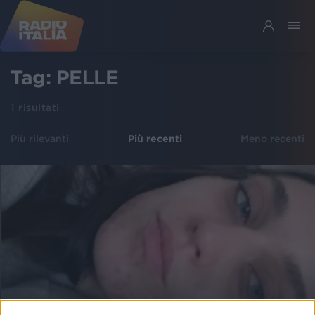
Tag:
PELLE
1
risultati
Più rilevanti
Più recenti
Meno recenti