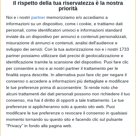
Il rispetto della tua riservatezza è la nostra
priorità
Noi e i nostri
partner
memorizziamo e/o accediamo a
01 apr 2025
"REALITY CHECK"
informazioni su un dispositivo, come i cookie, e trattiamo dati
personali, come identificatori univoci e informazioni standard
Gaia si mostra senza filtri: "Se il corpo
inviate da un dispositivo per annunci e contenuti personalizzati,
chiama, devo per forza rispondere"
misurazione di annunci e contenuti, analisi dell'audience e
L'artista vuole normalizzare la sua pelle e raccontare
sviluppo dei servizi.
Con la tua autorizzazione noi e i nostri 1733
tutta sè stessa, per convivere al meglio con il
partner possiamo utilizzare dati precisi di geolocalizzazione e
processo di guarigione
identificazione tramite la scansione del dispositivo. Puoi fare clic
per consentire a noi e ai nostri partner il trattamento per le
di
Cristina Camporese
finalità sopra descritte. In alternativa puoi fare clic per negare il
consenso o accedere a informazioni più dettagliate e modificare
le tue preferenze prima di acconsentire.
Si rende noto che
alcuni trattamenti dei dati personali possono non richiedere il tuo
consenso, ma hai il diritto di opporti a tale trattamento. Le tue
preferenze si applicheranno solo a questo sito web. Puoi
modificare le tue preferenze o revocare il consenso in qualsiasi
momento tornando su questo sito e facendo clic sul pulsante
"Privacy" in fondo alla pagina web.
Chi siamo
Contattaci