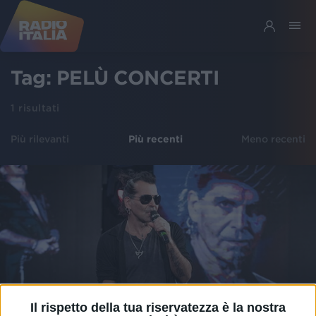
Tag:
PELÙ CONCERTI
1
risultati
Più rilevanti
Più recenti
Meno recenti
Il rispetto della tua riservatezza è la nostra