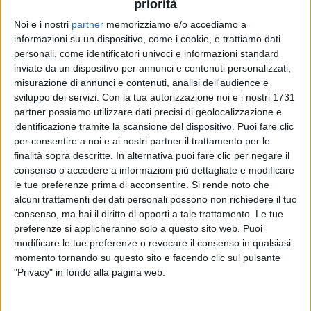
priorità
Noi e i nostri
partner
memorizziamo e/o accediamo a
04 mar 2020
NEWS
informazioni su un dispositivo, come i cookie, e trattiamo dati
personali, come identificatori univoci e informazioni standard
Piero Pelù, Pugili fragili: “L'album s'ispira al
inviate da un dispositivo per annunci e contenuti personalizzati,
brano su me e Gianna”
misurazione di annunci e contenuti, analisi dell'audience e
sviluppo dei servizi.
Con la tua autorizzazione noi e i nostri 1731
L'artista a Radio Italia: “È un momento di crisi prima
della rinascita”
partner possiamo utilizzare dati precisi di geolocalizzazione e
identificazione tramite la scansione del dispositivo. Puoi fare clic
per consentire a noi e ai nostri partner il trattamento per le
finalità sopra descritte. In alternativa puoi fare clic per negare il
consenso o accedere a informazioni più dettagliate e modificare
le tue preferenze prima di acconsentire.
Si rende noto che
alcuni trattamenti dei dati personali possono non richiedere il tuo
consenso, ma hai il diritto di opporti a tale trattamento. Le tue
preferenze si applicheranno solo a questo sito web. Puoi
modificare le tue preferenze o revocare il consenso in qualsiasi
Chi siamo
Contattaci
momento tornando su questo sito e facendo clic sul pulsante
"Privacy" in fondo alla pagina web.
Privacy
Lavora con noi
Pubblicita'
Regolamenti
Mobile
Radio Italia Tv