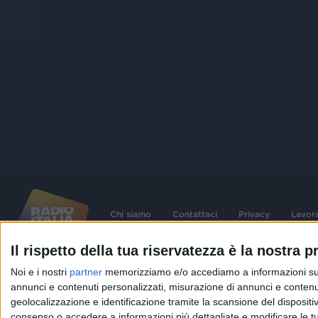
Chi siamo
Contattaci
Privacy
Lavor
Il rispetto della tua riservatezza è la nostra pr
©
2026
RADIO ITALIA S.p.A. P.IVA 06832230152 | Tutti i diritti riservati. Per le
Noi e i nostri
partner
memorizziamo e/o accediamo a informazioni su un 
contenute nel sito sono stati assolti gli obblighi derivanti dalla normativa dei diritt
connessi.
annunci e contenuti personalizzati, misurazione di annunci e contenuti
geolocalizzazione e identificazione tramite la scansione del dispositivo.
Capitale Sociale € 580.000,00 interamente versato. Iscr. Reg. Imprese Milano - C
06832230152. Iscritta al R.E.A. di Milano al n° 1125258. Testata giornalistica Reg
consenso o accedere a informazioni più dettagliate e modificare le t