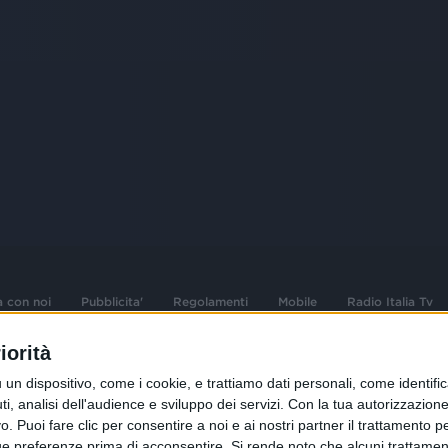
a con noi
Pubblicita'
Regolamenti
Mobile
Radio Italia Tv
iorità
 opere dell'ingegno
Sede Amministrativa: Viale Europa 49, 20
dispositivo, come i cookie, e trattiamo dati personali, come identifica
i d'autore e dei diritti
02 25444220
, analisi dell'audience e sviluppo dei servizi.
Con la tua autorizzazione 
 Puoi fare clic per consentire a noi e ai nostri partner il trattamento per 
.F. e n° iscrizione
Sede Legale: Via Savona 97, 20144 Milano
istrata n°286 - 3 Aprile
ue preferenze prima di acconsentire.
Si rende noto che alcuni trattament