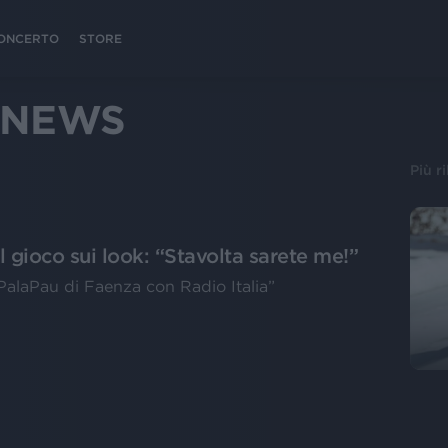
 CONCERTO
STORE
 NEWS
Più r
l gioco sui look: “Stavolta sarete me!”
 PalaPau di Faenza con Radio Italia”