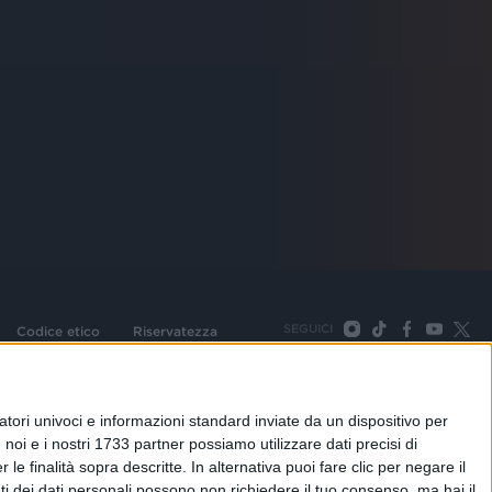
SEGUICI
Codice etico
Riservatezza
093 Cologno Monzese (Mi) |Tel. +39 02 254441 | Fax +39
TORNA SU
tori univoci e informazioni standard inviate da un dispositivo per
noi e i nostri 1733 partner possiamo utilizzare dati precisi di
le finalità sopra descritte. In alternativa puoi fare clic per negare il
i dei dati personali possono non richiedere il tuo consenso, ma hai il