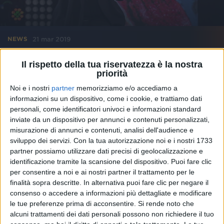
21 mar 2019
NEWS
Patty Pravo e i suoi 5 matrimoni: “Ecco la
Il rispetto della tua riservatezza è la nostra
mia unica regola in amore”
priorità
Video intervista: Ornella Vanoni, Califano, il deserto e
Noi e i nostri
partner
memorizziamo e/o accediamo a
la giornata tipo
informazioni su un dispositivo, come i cookie, e trattiamo dati
personali, come identificatori univoci e informazioni standard
inviate da un dispositivo per annunci e contenuti personalizzati,
misurazione di annunci e contenuti, analisi dell'audience e
sviluppo dei servizi.
Con la tua autorizzazione noi e i nostri 1733
partner possiamo utilizzare dati precisi di geolocalizzazione e
identificazione tramite la scansione del dispositivo. Puoi fare clic
per consentire a noi e ai nostri partner il trattamento per le
finalità sopra descritte. In alternativa puoi fare clic per negare il
consenso o accedere a informazioni più dettagliate e modificare
le tue preferenze prima di acconsentire.
Si rende noto che
alcuni trattamenti dei dati personali possono non richiedere il tuo