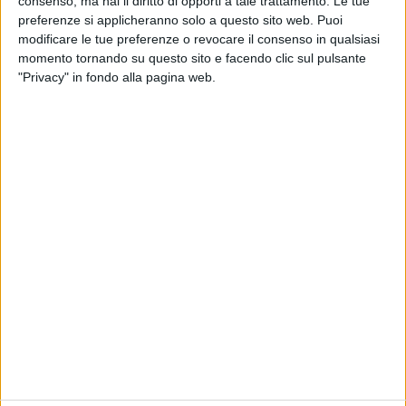
consenso, ma hai il diritto di opporti a tale trattamento. Le tue
preferenze si applicheranno solo a questo sito web. Puoi
modificare le tue preferenze o revocare il consenso in qualsiasi
momento tornando su questo sito e facendo clic sul pulsante
19 mar 2019
NEWS
"Privacy" in fondo alla pagina web.
Patty Pravo, Red: “Quando Franco Califano
mi rubò la segretaria...”
“Vasco Rossi mi ha già fatto due regali, aspetto il
terzo”
Chi siamo
Contattaci
Privacy
Lavora con noi
Pubblicita'
Regolamenti