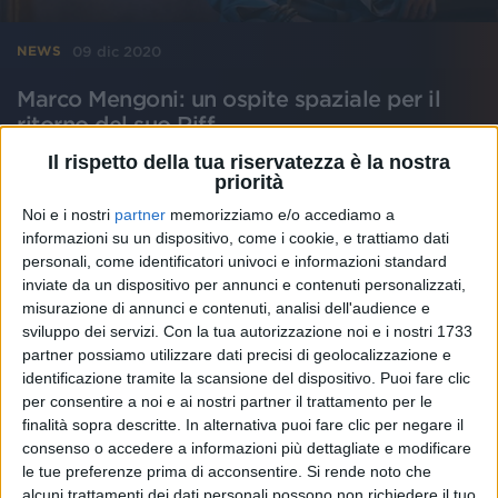
09 dic 2020
NEWS
Marco Mengoni: un ospite spaziale per il
ritorno del suo Riff
È il primo artista italiano a realizzare una serie di
Il rispetto della tua riservatezza è la nostra
podcast
priorità
Noi e i nostri
partner
memorizziamo e/o accediamo a
di
Andrea Daz
informazioni su un dispositivo, come i cookie, e trattiamo dati
personali, come identificatori univoci e informazioni standard
inviate da un dispositivo per annunci e contenuti personalizzati,
misurazione di annunci e contenuti, analisi dell'audience e
sviluppo dei servizi.
Con la tua autorizzazione noi e i nostri 1733
partner possiamo utilizzare dati precisi di geolocalizzazione e
identificazione tramite la scansione del dispositivo. Puoi fare clic
per consentire a noi e ai nostri partner il trattamento per le
finalità sopra descritte. In alternativa puoi fare clic per negare il
consenso o accedere a informazioni più dettagliate e modificare
le tue preferenze prima di acconsentire.
Si rende noto che
alcuni trattamenti dei dati personali possono non richiedere il tuo