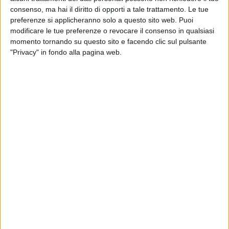
consenso, ma hai il diritto di opporti a tale trattamento. Le tue
preferenze si applicheranno solo a questo sito web. Puoi
modificare le tue preferenze o revocare il consenso in qualsiasi
momento tornando su questo sito e facendo clic sul pulsante
02 set 2017
NEWS
"Privacy" in fondo alla pagina web.
Spagna-Italia: per gli Azzurri fanno il tifo
anche dallo Spazio!
Guarda il videomessaggio dell’astronauta Paolo
Nespoli
di
Redazione
Chi siamo
Contattaci