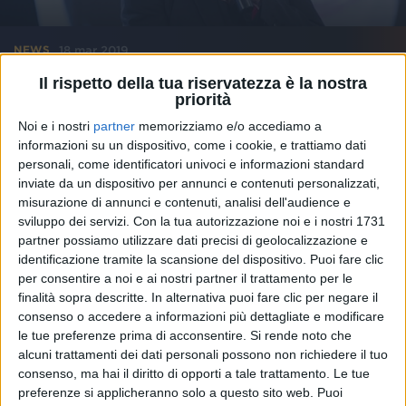
18 mar 2019
NEWS
Il rispetto della tua riservatezza è la nostra
Paola Turci, Viva da morire: “Il singolo? Ero
priorità
in studio con J-Ax e...”
Noi e i nostri
partner
memorizziamo e/o accediamo a
“Il primo no? Per Bambini. Il duetto con Beppe
informazioni su un dispositivo, come i cookie, e trattiamo dati
Fiorello? Una forma d'amore”
personali, come identificatori univoci e informazioni standard
inviate da un dispositivo per annunci e contenuti personalizzati,
misurazione di annunci e contenuti, analisi dell'audience e
sviluppo dei servizi.
Con la tua autorizzazione noi e i nostri 1731
partner possiamo utilizzare dati precisi di geolocalizzazione e
identificazione tramite la scansione del dispositivo. Puoi fare clic
per consentire a noi e ai nostri partner il trattamento per le
finalità sopra descritte. In alternativa puoi fare clic per negare il
consenso o accedere a informazioni più dettagliate e modificare
le tue preferenze prima di acconsentire.
Si rende noto che
alcuni trattamenti dei dati personali possono non richiedere il tuo
consenso, ma hai il diritto di opporti a tale trattamento. Le tue
preferenze si applicheranno solo a questo sito web. Puoi