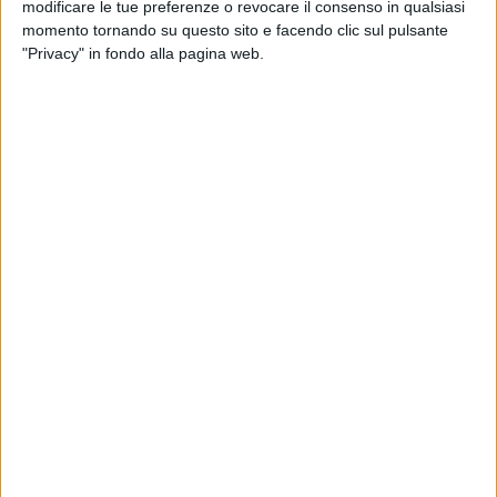
modificare le tue preferenze o revocare il consenso in qualsiasi
momento tornando su questo sito e facendo clic sul pulsante
"Privacy" in fondo alla pagina web.
12 mar 2019
NEWS
Paola Turci è “Viva da morire”: ecco com’è
nato il nuovo album
Showcase con Beppe Fiorello, da Sanremo al Tour
passando per Modugno