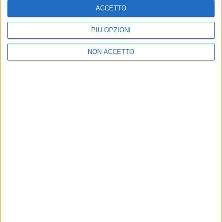
ACCETTO
PIÙ OPZIONI
05 feb 2019
NEWS
NON ACCETTO
Paola Turci, Sanremo: “L’ultimo ostacolo mi
ha fatto pensare a mio padre”
L’artista: “A volte penso di scappare ma poi resto. Mi
piace sfidarmi”
Chi siamo
Contattaci
Privacy
Lavora con noi