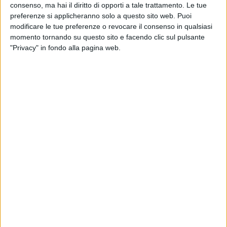
consenso, ma hai il diritto di opporti a tale trattamento. Le tue
preferenze si applicheranno solo a questo sito web. Puoi
08 mag 2026
SU RADIO ITALIA
modificare le tue preferenze o revocare il consenso in qualsiasi
momento tornando su questo sito e facendo clic sul pulsante
"P0rn0" è il nuovo singolo delle Bambole di
"Privacy" in fondo alla pagina web.
Pezza
In questo brano, la rock band tutta al femminile
rivendica una prospettiva chiara: è la donna a
scegliere per sé
di
Cristina Camporese
Chi siamo
Contattaci
Privacy
Lavora con noi