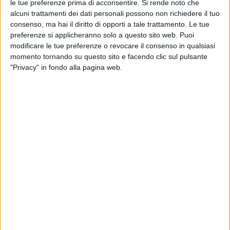
le tue preferenze prima di acconsentire.
Si rende noto che
alcuni trattamenti dei dati personali possono non richiedere il tuo
consenso, ma hai il diritto di opporti a tale trattamento. Le tue
preferenze si applicheranno solo a questo sito web. Puoi
modificare le tue preferenze o revocare il consenso in qualsiasi
momento tornando su questo sito e facendo clic sul pulsante
"Privacy" in fondo alla pagina web.
22 nov 2025
LA SCOMPARSA
Addio a Ornella Vanoni, un’Artista Senza
Fine
La notizia si è diffusa nella tarda serata di venerdì 21
novembre. Ornella ha accusato un malore nella sua
casa di Milano. A nulla è servito l’intervento del 118
di
Andrea Daz