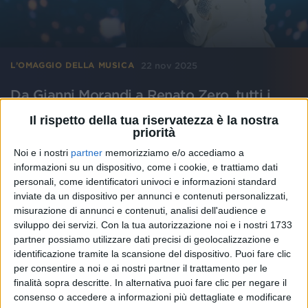
22 nov 2025
L’OMAGGIO DELLA MUSICA
Da Gianni Morandi a Renato Zero, tutti i
ricordi di Ornella Vanoni
Il rispetto della tua riservatezza è la nostra
Ognuno ha la sua definizione di Ornella, a ognuno
priorità
mancherà qualcosa di diverso di Lei. Leggi qui i
primi messaggi dei più importanti artisti italiani
Noi e i nostri
partner
memorizziamo e/o accediamo a
informazioni su un dispositivo, come i cookie, e trattiamo dati
personali, come identificatori univoci e informazioni standard
di
Andrea Daz
inviate da un dispositivo per annunci e contenuti personalizzati,
misurazione di annunci e contenuti, analisi dell'audience e
sviluppo dei servizi.
Con la tua autorizzazione noi e i nostri 1733
partner possiamo utilizzare dati precisi di geolocalizzazione e
identificazione tramite la scansione del dispositivo. Puoi fare clic
per consentire a noi e ai nostri partner il trattamento per le
finalità sopra descritte. In alternativa puoi fare clic per negare il
consenso o accedere a informazioni più dettagliate e modificare