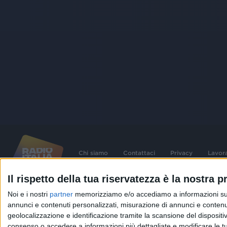
Chi siamo
Contattaci
Privacy
Lavor
Il rispetto della tua riservatezza è la nostra pr
©
2026
RADIO ITALIA S.p.A. P.IVA 06832230152 | Tutti i diritti riservati. Per le
Noi e i nostri
partner
memorizziamo e/o accediamo a informazioni su un 
contenute nel sito sono stati assolti gli obblighi derivanti dalla normativa dei diritt
connessi.
annunci e contenuti personalizzati, misurazione di annunci e contenuti
geolocalizzazione e identificazione tramite la scansione del dispositivo.
Capitale Sociale € 580.000,00 interamente versato. Iscr. Reg. Imprese Milano - C
06832230152. Iscritta al R.E.A. di Milano al n° 1125258. Testata giornalistica Reg
consenso o accedere a informazioni più dettagliate e modificare le t