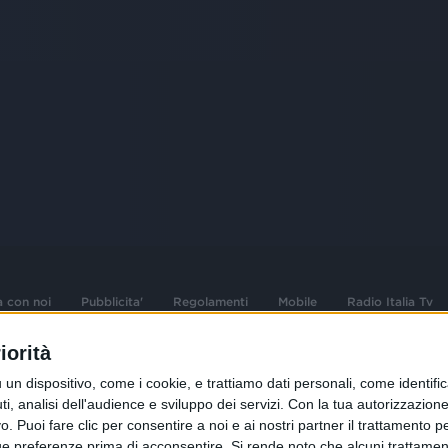
a con noi
Pubblicita'
Regolamenti
Mobile
Radio Italia Tv
iorità
 opere dell'ingegno
Sede Amministrativa: Viale Europa 49, 20
dispositivo, come i cookie, e trattiamo dati personali, come identifica
i d'autore e dei diritti
02 25444220
, analisi dell'audience e sviluppo dei servizi.
Con la tua autorizzazione 
 Puoi fare clic per consentire a noi e ai nostri partner il trattamento per 
.F. e n° iscrizione
Sede Legale: Via Savona 97, 20144 Milano
istrata n°286 - 3 Aprile
ue preferenze prima di acconsentire.
Si rende noto che alcuni trattament