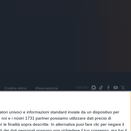
SEGUICI
Codice etico
Riservatezza
093 Cologno Monzese (Mi) |Tel. +39 02 254441 | Fax +39
TORNA SU
tori univoci e informazioni standard inviate da un dispositivo per
noi e i nostri 1731 partner possiamo utilizzare dati precisi di
le finalità sopra descritte. In alternativa puoi fare clic per negare il
i dei dati personali possono non richiedere il tuo consenso, ma hai il