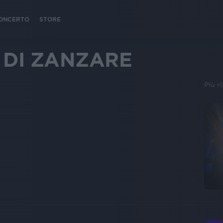
 CONCERTO
STORE
 DI ZANZARE
Più r