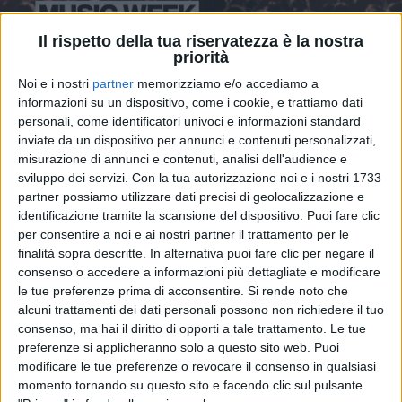
Il rispetto della tua riservatezza è la nostra
priorità
Noi e i nostri
partner
memorizziamo e/o accediamo a
informazioni su un dispositivo, come i cookie, e trattiamo dati
personali, come identificatori univoci e informazioni standard
inviate da un dispositivo per annunci e contenuti personalizzati,
23 set 2023
IL TG DELLA MUSICA ITALIANA
misurazione di annunci e contenuti, analisi dell'audience e
sviluppo dei servizi.
Con la tua autorizzazione noi e i nostri 1733
Ligabue, Ferro, Elisa, Vasco… Tutte le
partner possiamo utilizzare dati precisi di geolocalizzazione e
ultime news in Radio Italia Music Week
identificazione tramite la scansione del dispositivo. Puoi fare clic
Come ogni weekend, vi riassumiamo gli
per consentire a noi e ai nostri partner il trattamento per le
aggiornamenti e le novità musicali più importanti
finalità sopra descritte. In alternativa puoi fare clic per negare il
dell'ultima settimana. Guarda la nuova puntata!
consenso o accedere a informazioni più dettagliate e modificare
le tue preferenze prima di acconsentire.
Si rende noto che
di
Andrea Basso
alcuni trattamenti dei dati personali possono non richiedere il tuo
consenso, ma hai il diritto di opporti a tale trattamento. Le tue
preferenze si applicheranno solo a questo sito web. Puoi
modificare le tue preferenze o revocare il consenso in qualsiasi
momento tornando su questo sito e facendo clic sul pulsante