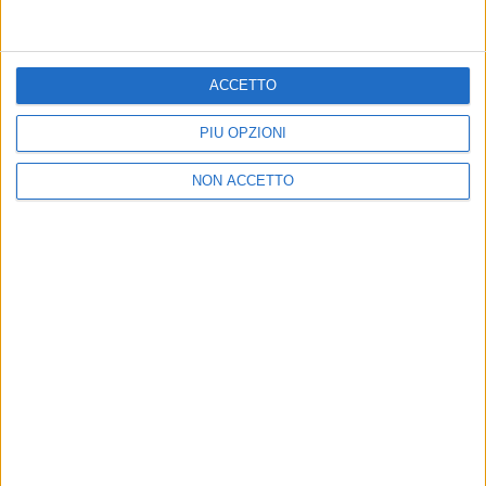
Benji & Fede: il video in studio con Riccardo
Zanotti
Nel post fatto da Benji in occasione del 31esimo
ACCETTO
compleanno di Fede spunta anche un video con un
ospite speciale...
PIÙ OPZIONI
di
Cristina Camporese
NON ACCETTO