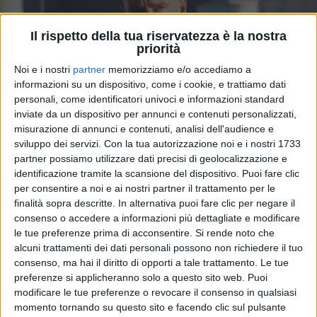
Il rispetto della tua riservatezza è la nostra
priorità
Noi e i nostri
partner
memorizziamo e/o accediamo a
informazioni su un dispositivo, come i cookie, e trattiamo dati
personali, come identificatori univoci e informazioni standard
inviate da un dispositivo per annunci e contenuti personalizzati,
misurazione di annunci e contenuti, analisi dell'audience e
sviluppo dei servizi.
Con la tua autorizzazione noi e i nostri 1733
22 ago 2025
FUORI IN TUTTO IL MONDO
partner possiamo utilizzare dati precisi di geolocalizzazione e
identificazione tramite la scansione del dispositivo. Puoi fare clic
Eros Ramazzotti: è uscito il nuovo singolo
per consentire a noi e ai nostri partner il trattamento per le
“Il mio giorno preferito”
finalità sopra descritte. In alternativa puoi fare clic per negare il
consenso o accedere a informazioni più dettagliate e modificare
Un ritorno attesissimo. Fra gli autori, ci sono anche
le tue preferenze prima di acconsentire.
Si rende noto che
Calcutta e Tommaso Paradiso
alcuni trattamenti dei dati personali possono non richiedere il tuo
consenso, ma hai il diritto di opporti a tale trattamento. Le tue
di
Simone Bernardi
preferenze si applicheranno solo a questo sito web. Puoi
modificare le tue preferenze o revocare il consenso in qualsiasi
momento tornando su questo sito e facendo clic sul pulsante