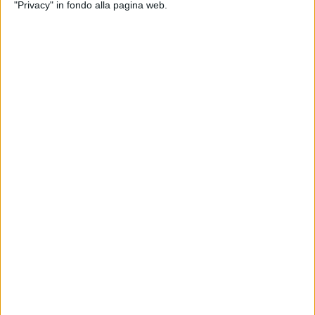
"Privacy" in fondo alla pagina web.
01 ago 2025
FUORI IL 22 AGOSTO
Eros Ramazzotti: "Il mio giorno preferito" è
la nuova canzone
Il brano sarà disponibile anche in lingua spagnola
con il titolo "Mi día preferido"
di
Cristina Camporese